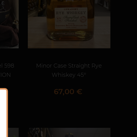
el 598
Minor Case Straight Rye
TION
Whiskey 45°
Prix
67,00 €