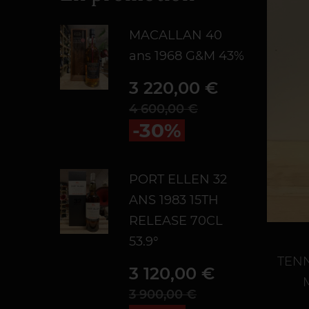
MACALLAN 40
ans 1968 G&M 43%
Prix
Prix de base
3 220,00 €
4 600,00 €
-30%
PORT ELLEN 32
ANS 1983 15TH
RELEASE 70CL
53.9°
TENN
Prix
Prix de base
3 120,00 €
3 900,00 €