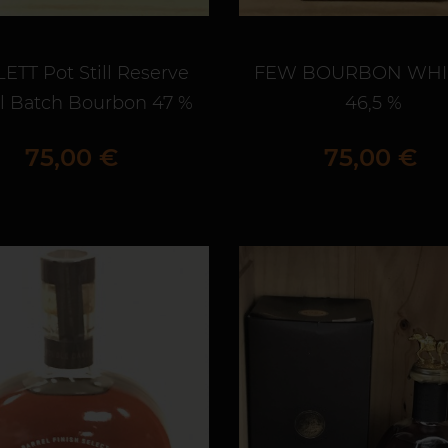
ETT Pot Still Reserve
FEW BOURBON WHI
l Batch Bourbon 47 %
46,5 %
Prix
Prix
75,00 €
75,00 €