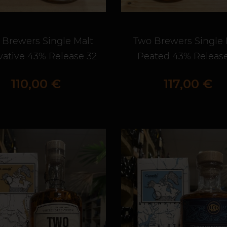
 Brewers Single Malt
Two Brewers Single 
vative 43% Release 32
Peated 43% Release
Prix
Prix
110,00 €
117,00 €