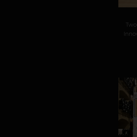
Two
Inno