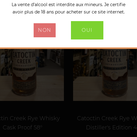
La vente d’alcool est interdite aux mineurs. Je certifie
avoir plus de 18 ans pour acheter sur ce site internet.
NON
OUI
ctin Creek Rye Whisky
Catoctin Creek Rye W
Cask Proof 58°
Distiller's Edition 