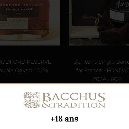
ODFORD RESERVE
Blanton's Single Barr
ouble Oaked 43,2%
for France - FONDA
2024 - 60%
Prix
66,00 €
Prix
590,00 €
+18 ans