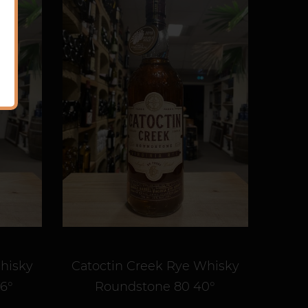
hisky
Catoctin Creek Rye Whisky
46°
Roundstone 80 40°