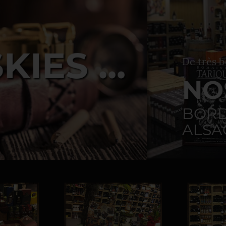
IES ...
De très b
NO
BORD
ALSA