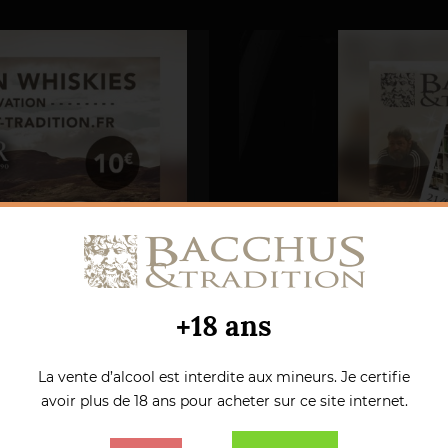
Prix
Prix d
1 992,00 €
Prix
Prix
Prix de base
Prix
3 120,00 €
119,00 €
75,00 €
-20
-20%
2 490,00 €
900,00 €
+18 ans
La vente d’alcool est interdite aux mineurs. Je certifie
avoir plus de 18 ans pour acheter sur ce site internet.