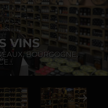
ons crus
S VINS
EAUX, BOURGOGNE,
CE…