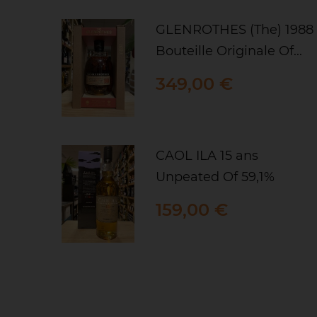
GLENROTHES (The) 1988
Bouteille Originale Of...
Prix
349,00 €
CAOL ILA 15 ans
Unpeated Of 59,1%
Prix
159,00 €