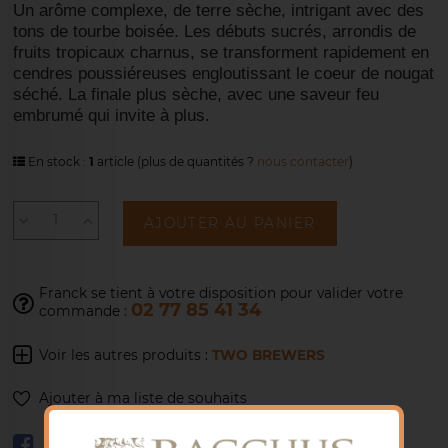
Un arôme complexe, de terre sèche, intrigant avec des 
tons de tourbe boisée. Les débuts sucrés, arrondis de 
fruits tropicaux charnus, se transforment rapidement en 
cendres poussiéreuses engloutissant le coeur de nougat 
séché. La finale plus sèche, avec une saveur feu 
embrumé qui invite à plus.
En stock :
1
article
(plus de quantités ?
nous contacter
)
AJOUTER AU PANIER
Franck se tient à votre disposition pour
valider votre
02 77 85 41 34
commande :
Voir les autres produits :
TWO BREWERS
Ajouter à ma liste de souhaits