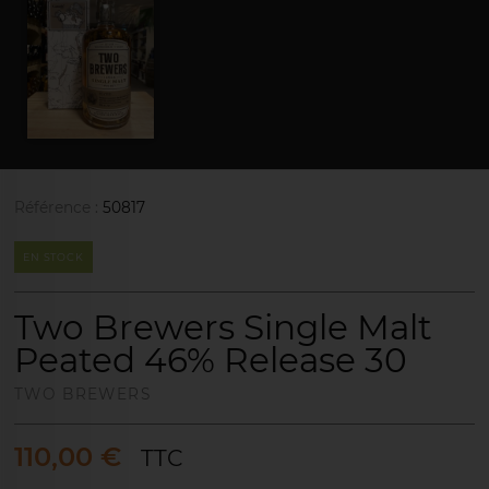
Référence :
50817
EN STOCK
Two Brewers Single Malt
Peated 46% Release 30
TWO BREWERS
110,00 €
TTC