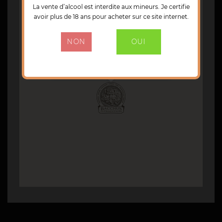
La vente d’alcool est interdite aux mineurs. Je certifie
avoir plus de 18 ans pour acheter sur ce site internet.
NON
OUI
BACCHUS & TRADITION
Ruelle de l'Abreuvoir
27130 Verneuil d'Avre et d'Iton