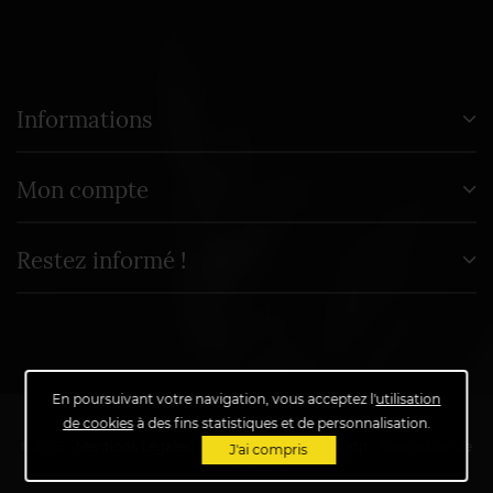
Informations
Mon compte
Restez informé !
En poursuivant votre navigation, vous acceptez l'
utilisation
de cookies
à des fins statistiques et de personnalisation.
© 2019 -
Mentions Légales
-
Propulsé par
PrestaShop
- Réalisation de
J'ai compris
SolutioNet