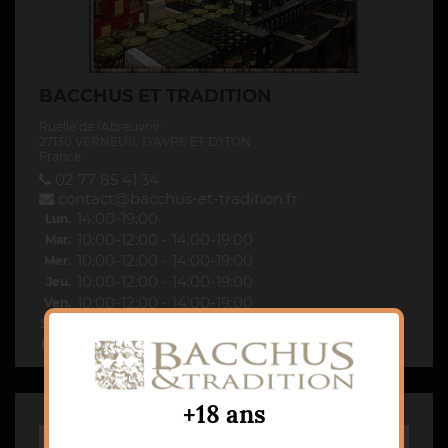
BACCHUS ET TRADITION
Ruelle de l'Abreuvoir
27130 VERNEUIL D'AVRE ET D'ITON
France
02 77 85 41 34
contact@bacchus-et-tradition.fr
14:00-19:00
Lun.
10:00-12:00 - 14:00-19:00
Mar.
10:00-12:00 - 14:00-19:00
Mer.
10:00-12:00 - 14:00-19:00
Jeu.
10:00-12:00 - 14:00-19:00
Ven.
10:00-12:00 - 14:00-19:00
Sam.
09:00-12:00
Dim.
+18 ans