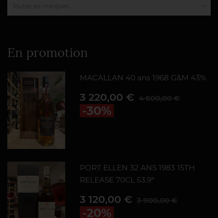
En promotion
MACALLAN 40 ans 1968 G&M 43%
Prix
Prix de base
3 220,00 €
4 600,00 €
-30%
PORT ELLEN 32 ANS 1983 15TH
RELEASE 70CL 53.9°
Prix
Prix de base
3 120,00 €
3 900,00 €
-20%