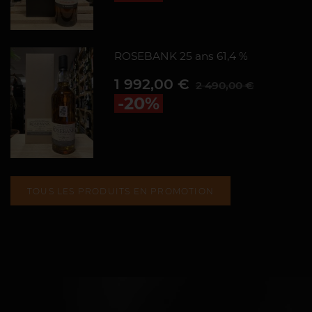
ROSEBANK 25 ans 61,4 %
Prix
Prix de base
1 992,00 €
2 490,00 €
-20%
TOUS LES PRODUITS EN PROMOTION