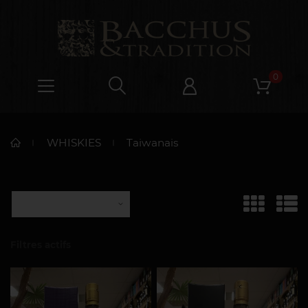
0
WHISKIES
Taiwanais
Filtres actifs