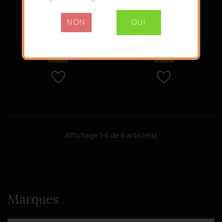
Oak Of 46%
Oak Of 46%
NON
OUI
Prix
Prix
105,00 €
92,00 €
Affichage 1-6 de 6 article(s)
Marques