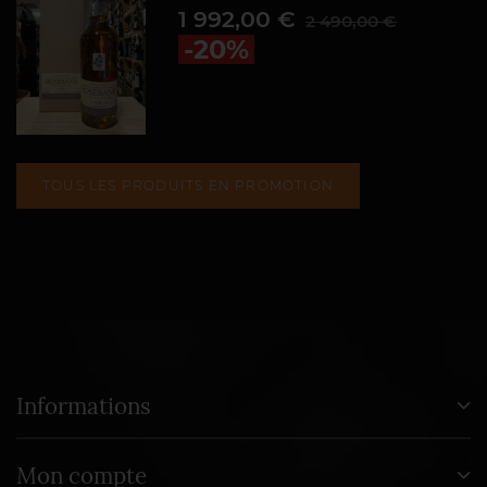
Prix
Prix de base
1 992,00 €
2 490,00 €
-20%
TOUS LES PRODUITS EN PROMOTION
Informations
Mon compte