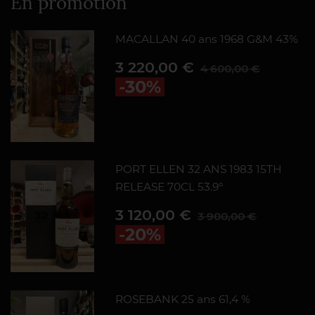
En promotion
MACALLAN 40 ans 1968 G&M 43%
Prix
Prix de base
3 220,00 €
4 600,00 €
-30%
PORT ELLEN 32 ANS 1983 15TH
RELEASE 70CL 53.9°
Prix
Prix de base
3 120,00 €
3 900,00 €
-20%
ROSEBANK 25 ans 61,4 %