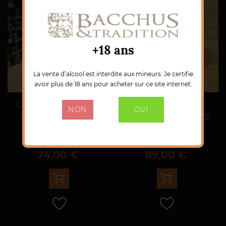
+18 ans
La vente d’alcool est interdite aux mineurs. Je certifie
avoir plus de 18 ans pour acheter sur ce site internet.
CHAMPAGNE AYALA -
CHAMPAGNE BRUT
NON
OUI
BLANC DE BLANCS
ROSE DE RUINART 75
2014 - EN ETUI
cl
Prix
Prix
74,00 €
89,00 €