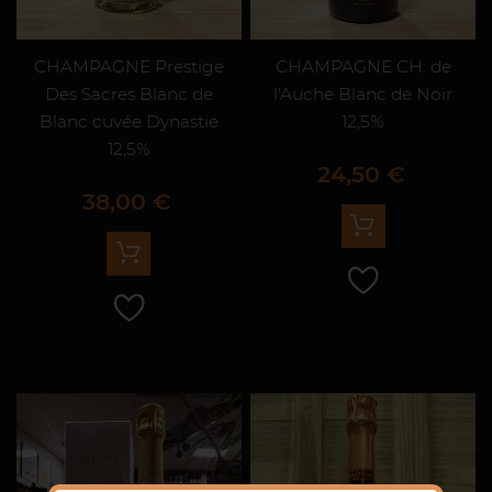
CHAMPAGNE Prestige
CHAMPAGNE CH. de
Des Sacres Blanc de
l'Auche Blanc de Noir
Blanc cuvée Dynastie
12,5%
12,5%
Prix
24,50 €
Prix
38,00 €