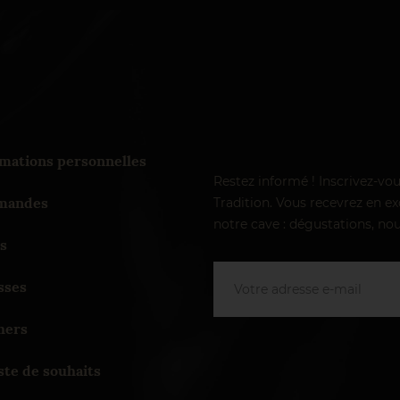
mations personnelles
Restez informé ! Inscrivez-vo
andes
Tradition. Vous recevrez en exc
notre cave : dégustations, nou
s
sses
hers
ste de souhaits