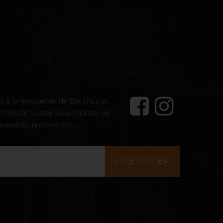
us à la newsletter de Bacchus et
lusivité toutes les actualités de
veautés, promotions ...