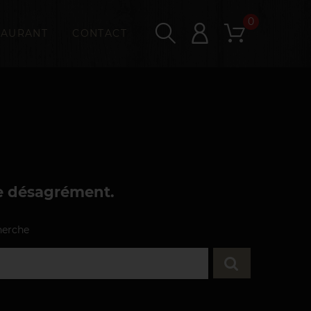
0
TAURANT
CONTACT
le désagrément.
herche