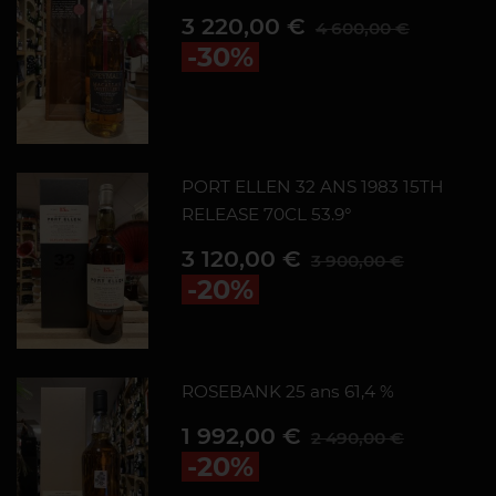
Prix
Prix de base
3 220,00 €
4 600,00 €
-30%
PORT ELLEN 32 ANS 1983 15TH
RELEASE 70CL 53.9°
Prix
Prix de base
3 120,00 €
3 900,00 €
-20%
ROSEBANK 25 ans 61,4 %
Prix
Prix de base
1 992,00 €
2 490,00 €
-20%