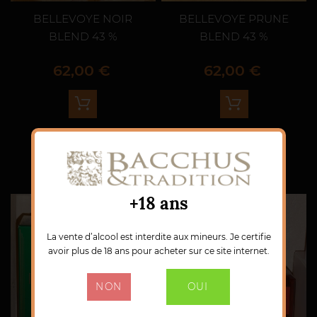
BELLEVOYE NOIR
BELLEVOYE PRUNE
BLEND 43 %
BLEND 43 %
Prix
Prix
62,00 €
62,00 €
+18 ans
La vente d’alcool est interdite aux mineurs. Je certifie
avoir plus de 18 ans pour acheter sur ce site internet.
NON
OUI