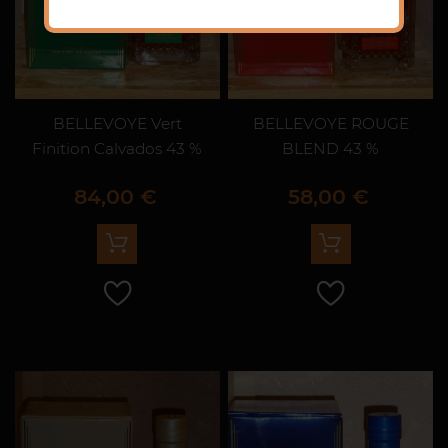
BELLEVOYE Vert
BELLEVOYE ROUGE
Finition Calvados 43 %
BLEND 43 %
Prix
Prix
84,00 €
58,00 €