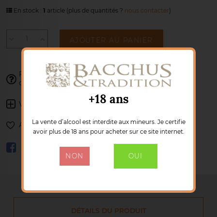
En stock :
1
article
(plus de quantités ?
nous contacter
)
AJOUTER AU PANIER
Franck se tient à votre disposition pour
valider votre
02 77 85 41 34
commande :
+18 ans
Voir les autres produits :
GLANN AR MOR
La vente d’alcool est interdite aux mineurs. Je certifie
Ajouter à ma liste de souhaits
avoir plus de 18 ans pour acheter sur ce site internet.
NON
OUI
DÉTAILS DU PRODUIT