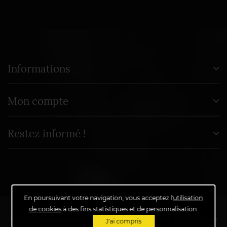
Informations
Mon compte
Restez informé !
En poursuivant votre navigation, vous acceptez l'
utilisation
de cookies
à des fins statistiques et de personnalisation.
© 2019 -
Mentions Légales
-
Propulsé par
PrestaShop
- Réalisation de
J'ai compris
SolutioNet