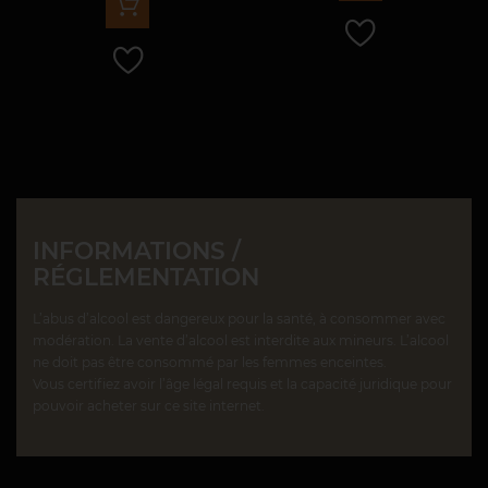
INFORMATIONS /
RÉGLEMENTATION
L’abus d’alcool est dangereux pour la santé, à consommer avec
modération. La vente d’alcool est interdite aux mineurs. L’alcool
ne doit pas être consommé par les femmes enceintes.
Vous certifiez avoir l’âge légal requis et la capacité juridique pour
pouvoir acheter sur ce site internet.