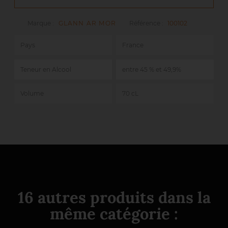
Marque :
GLANN AR MOR
Référence :
100102
Pays
France
Teneur en Alcool
entre 45 % et 49,9%
Volume
70 cL
16 autres produits dans la
même catégorie :