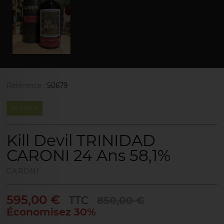
Référence :
50679
EN STOCK
Kill Devil TRINIDAD
CARONI 24 Ans 58,1%
CARONI
595,00 €
TTC
850,00 €
Économisez 30%