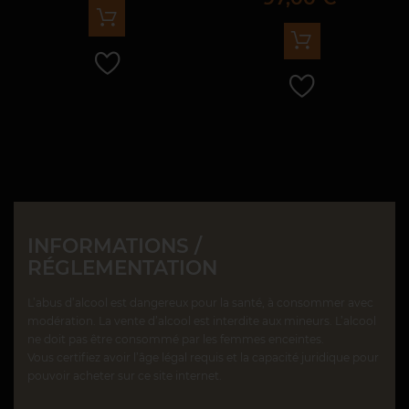
INFORMATIONS /
RÉGLEMENTATION
L’abus d’alcool est dangereux pour la santé, à consommer avec
modération. La vente d’alcool est interdite aux mineurs. L’alcool
ne doit pas être consommé par les femmes enceintes.
Vous certifiez avoir l’âge légal requis et la capacité juridique pour
pouvoir acheter sur ce site internet.