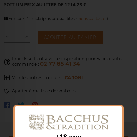
SOIT UN PRIX AU LITRE DE 1214,28 €
En stock :
1
article
(plus de quantités ?
nous contacter
)
AJOUTER AU PANIER
Franck se tient à votre disposition pour
valider votre
02 77 85 41 34
commande :
Voir les autres produits :
CARONI
Ajouter à ma liste de souhaits