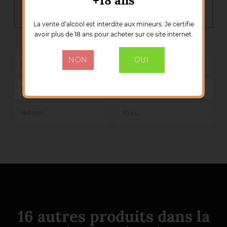
+18 ans
DÉTAILS DU PRODUIT
La vente d’alcool est interdite aux mineurs. Je certifie
avoir plus de 18 ans pour acheter sur ce site internet.
Marque :
CARONI
Référence :
50679
NON
OUI
Pays
Trinité et Tobago
Teneur en Alcool
entre 55 % et 59,9%
Volume
70 cL
16 autres produits dans la