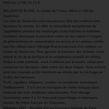
PRIX AU LITRE 65,71 €
BELLEVOYE BLANC, le whisky de France affiné en fûts de
Sauternes.
Les vins de Sauternes sont réputés pour être les meilleurs vins
liquoreux du monde. En effet, le microclimat exceptionnel de
l’appellation pendant les vendanges (nuits fraîches et matinées
humides) développe la pourriture noble sur les raisins à l’origine
de phénomènes de concentration en sucres et en arômes confits.
Les fûts utilisés dans l’élevage final proviennent d’un célèbre cru
classé de Sauternes. Pour garantir la fraîcheur des arômes, nous
vidons le vin de la barrique et la remplissons aussitôt de whisky.
Grâce à cette méthode, nous n’utilisons pas le soufre, utilisé pour
conserver les barriques vides entre ces deux étapes. Nous évitons
ainsi des mauvais goûts transférés au whisky par le méchage au
soufre des barriques.
Profil : équilibre, élégance, rondeur et complexité aromatique.
Vieillissement : 3 à 8 ans en barriques de chêne français dans
chacune des trois distilleries sélectionnées. Puis élevage
secondaire, entre 9 à 12 mois post-assemblage en barriques
neuves de chêne français en Charentes.
Médailles 2022 : Médaille d’or au Concours Agricole de Paris.