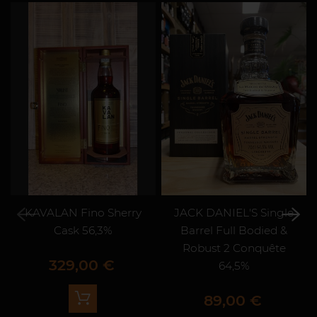
KAVALAN Fino Sherry
JACK DANIEL'S Single
Cask 56,3%
Barrel Full Bodied &
Robust 2 Conquête
Prix
329,00 €
64,5%
Prix
89,00 €