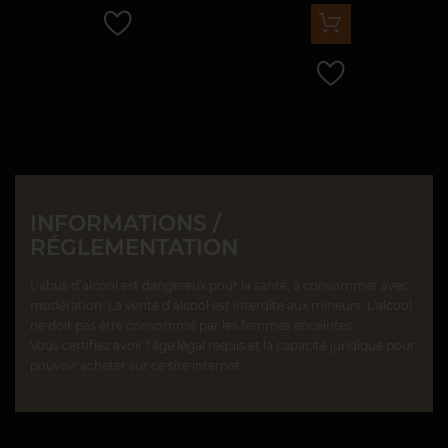
INFORMATIONS /
RÉGLEMENTATION
L’abus d’alcool est dangereux pour la santé, à consommer avec
modération. La vente d’alcool est interdite aux mineurs. L’alcool
ne doit pas être consommé par les femmes enceintes.
Vous certifiez avoir l’âge légal requis et la capacité juridique pour
pouvoir acheter sur ce site internet.