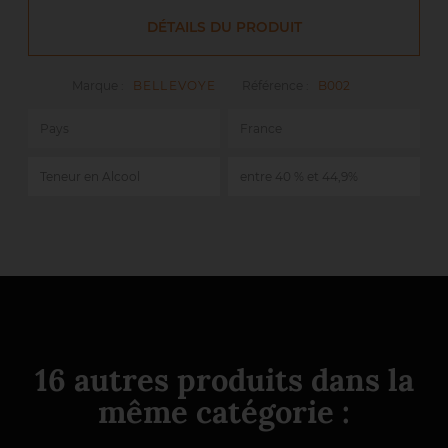
DÉTAILS DU PRODUIT
Marque :
BELLEVOYE
Référence :
B002
Pays
France
Teneur en Alcool
entre 40 % et 44,9%
16 autres produits dans la
même catégorie :