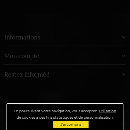
Informations
Mon compte
Restez informé !
En poursuivant votre navigation, vous acceptez l'
utilisation
de cookies
à des fins statistiques et de personnalisation.
© 2019 -
Mentions Légales
-
Propulsé par
PrestaShop
- Réalisation de
J'ai compris
SolutioNet