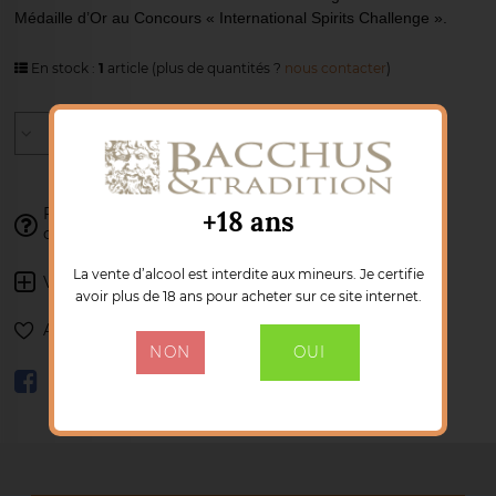
Médaille d’Or au Concours « International Spirits Challenge ».
En stock :
1
article
(plus de quantités ?
nous contacter
)
AJOUTER AU PANIER
+18 ans
Franck se tient à votre disposition pour
valider votre
02 77 85 41 34
commande :
La vente d’alcool est interdite aux mineurs. Je certifie
Voir les autres produits :
BELLEVOYE
avoir plus de 18 ans pour acheter sur ce site internet.
Ajouter à ma liste de souhaits
NON
OUI