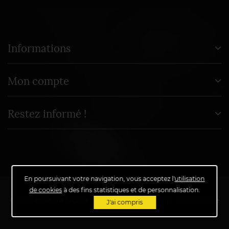
Informations
Mon compte
Restez informé !
En poursuivant votre navigation, vous acceptez l'
utilisation
de cookies
à des fins statistiques et de personnalisation.
© 2019 -
Mentions Légales
-
Propulsé par
PrestaShop
- Réalisation de
J'ai compris
SolutioNet