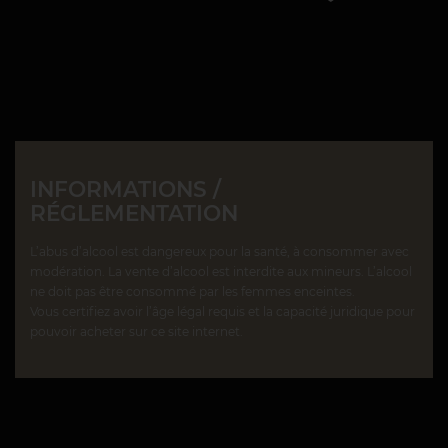
INFORMATIONS /
RÉGLEMENTATION
L’abus d’alcool est dangereux pour la santé, à consommer avec
modération. La vente d’alcool est interdite aux mineurs. L’alcool
ne doit pas être consommé par les femmes enceintes.
Vous certifiez avoir l’âge légal requis et la capacité juridique pour
pouvoir acheter sur ce site internet.