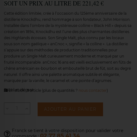
SOIT UN PRIX AU LITRE DE 221,42 €
Cette édition limitée, crée à l’occasion du 125ème anniversaire de la
distillerie Knockdhu, rend hommage à son fondateur, John Morrison.
Installée dans l’ombre de la mystérieuse colline « Black Hill » depuis sa
création en 1894, Knockdhu est l’une des plus charmantes distilleries
des Highlands écossais. Son Single Malt, plus connu par les locaux
sous son nom gaélique « anCnoc », signifie « la colline ». La distillerie
s’appuie sur des méthodes de production traditionnelles pour
produire un Single Malt curieusement moderne et marqué par un
fruité incomparable. anCnoc 16 ans est vieilli exclusivement en fûts de
chêne américain ex-bourbon et embouteillé brut de fût, soit au degré
naturel. Il offre ainsi une palette aromatique subtile et élégante,
marquée par la vanille, le caramel et une pointe d’agrumes.
Subtil et élégant
En stock :
1
article
(plus de quantités ?
nous contacter
)
AJOUTER AU PANIER
Franck se tient à votre disposition pour
valider votre
02 77 85 41 34
commande :