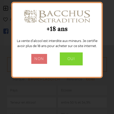
Voir les autres produits :
BRUICHLADDICH
Ajouter à ma liste de souhaits
+18 ans
La vente d’alcool est interdite aux mineurs. Je certifie
avoir plus de 18 ans pour acheter sur ce site internet.
NON
OUI
DÉTAILS DU PRODUIT
Marque :
BRUICHLADDICH
Référence :
100161
Pays
Ecosse
Teneur en Alcool
entre 50 % et 54,9%