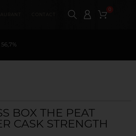
0
TAURANT
CONTACT
56,7%
S BOX THE PEAT
R CASK STRENGTH