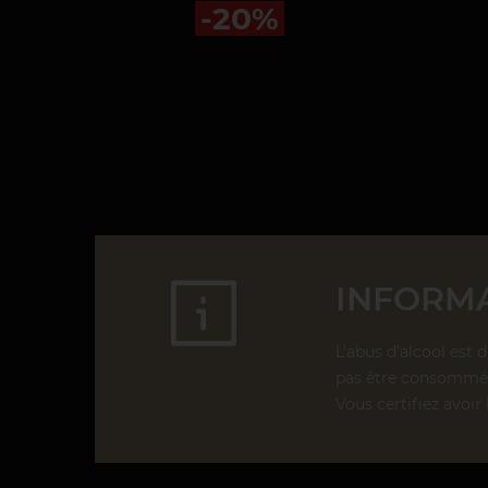
-20%
INFORMA
L’abus d’alcool est 
pas être consommé 
Vous certifiez avoir 