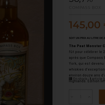
COMPASS BOX
145,00
SOIT UN PRIX AU LITRE DE 2
The Peat Monster 
fût pour célébrer le
après que Compass B
York, qui est devenu
whiskies d’exception 
environ douze ans d’
En stock :
1
article
(
Highlands. Edition li