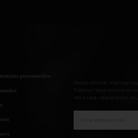
mations personnelles
Restez informé ! Inscrivez-vo
andes
Tradition. Vous recevrez en exc
notre cave : dégustations, nou
s
sses
hers