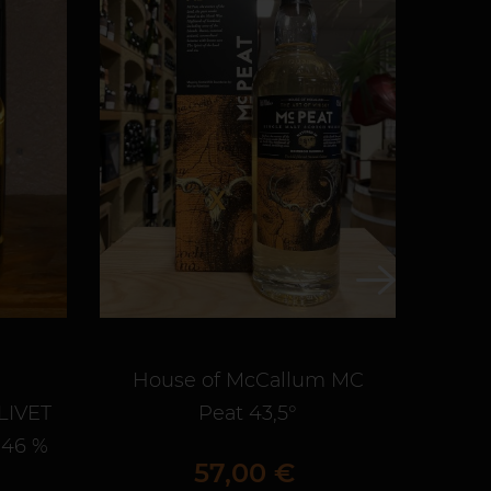
House of McCallum MC
Loc
LIVET
Peat 43,5°
H
 46 %
Prix
57,00 €