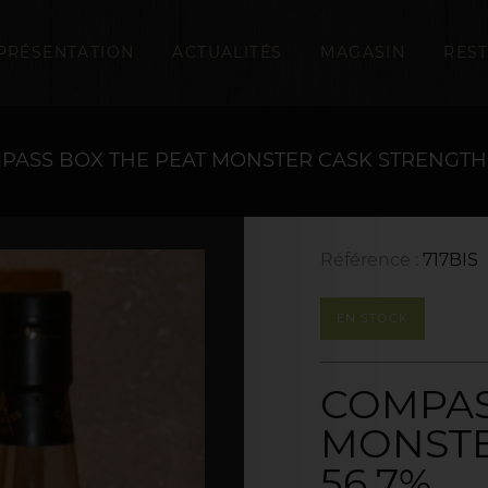
PRÉSENTATION
ACTUALITÉS
MAGASIN
RES
PASS BOX THE PEAT MONSTER CASK STRENGTH 
Référence :
717BIS
EN STOCK
COMPAS
MONSTE
56,7%