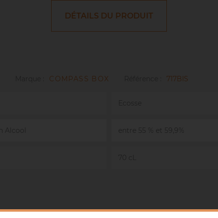
DÉTAILS DU PRODUIT
Marque :
COMPASS BOX
Référence :
717BIS
Ecosse
n Alcool
entre 55 % et 59,9%
70 cL