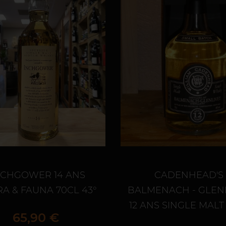
NCHGOWER 14 ANS
CADENHEAD'S
A & FAUNA 70CL 43°
BALMENACH - GLEN
12 ANS SINGLE MALT
Prix
65,90 €