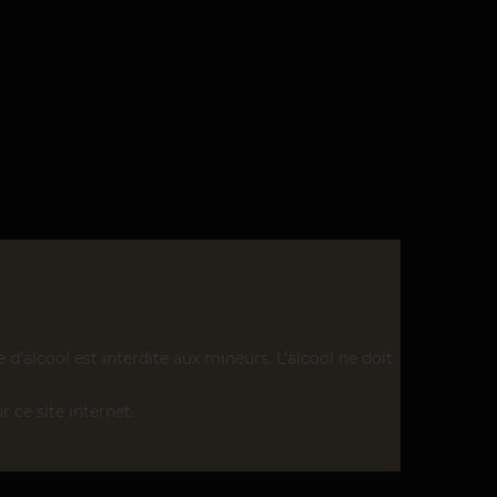
’alcool est interdite aux mineurs. L’alcool ne doit
r ce site internet.