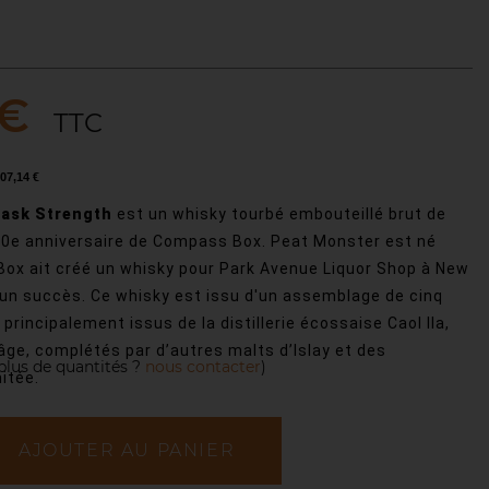
 €
TTC
07,14 €
Cask Strength
est un whisky tourbé embouteillé brut de
 20e anniversaire de Compass Box. Peat Monster est né
ox ait créé un whisky pour Park Avenue Liquor Shop à New
 un succès. Ce whisky est issu d'un assemblage de cinq
principalement issus de la distillerie écossaise Caol Ila,
âge, complétés par d’autres malts d’Islay et des
plus de quantités ?
nous contacter
)
mitée.
AJOUTER AU PANIER