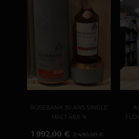
ROSEBANK 30 ANS SINGLE
I
MALT 48,6 %
FLOR
Prix
Prix de base
1 992,00 €
2 490,00 €