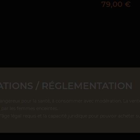
Prix
79,00 €
TIONS / RÉGLEMENTATION
dangereux pour la santé, à consommer avec modération. La vente d
par les femmes enceintes.
l’âge légal requis et la capacité juridique pour pouvoir acheter su