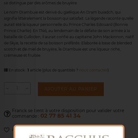
se distingue par des arômes de bruyère.
Le nom Drambuie est dérivé du gaélique An Dram buiadch, qui
signifie littéralement la boisson qui satisfait. La légende raconte qu'elle
aurait été la liqueur personnelle du Prince Charles Edouard (Bonnie
Prince Charlie). En 1746, au lendemain de la défaite de son armée à la
bataille de Culloden, il aurait confié au capitaine John Mackinnon, natif
de Skye, la recette de sa boisson préférée. Elaborée à base de blended
scotch et de miel de bruyère, le Drambuie est une liqueur riche,
crémeuse et fruitée.
En stock :
1
article
(plus de quantités ?
nous contacter
)
AJOUTER AU PANIER
Franck se tient à votre disposition pour
valider votre
02 77 85 41 34
commande :
Ajouter à ma liste de souhaits