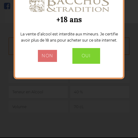
+18 ans
La vente d’alcool est interdite aux mineurs. Je certifie
avoir plus de 18 ans pour acheter sur ce site internet.
DÉTAILS DU PRODUIT
NON
OUI
Référence :
50642
Pays
Ecosse
Teneur en Alcool
40 %
Volume
70 cL