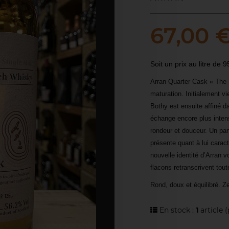
67,00 
Soit un prix au litre de 
Arran Quarter Cask « The 
maturation. Initialement v
Bothy est ensuite affiné d
échange encore plus intens
rondeur et douceur. Un pa
présente quant à lui carac
nouvelle identité d’Arran 
flacons retranscrivent toute
Rond, doux et équilibré. Ze
En stock :
1
article
(