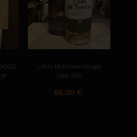
OROSO
Lohin McKinnon Single
NI
,8°
Malt 43%
Prix
66,00 €