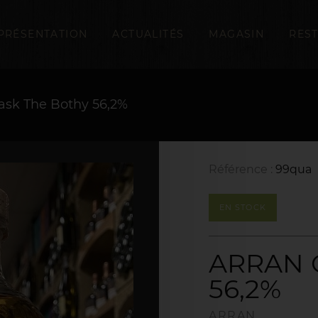
PRÉSENTATION
ACTUALITÉS
MAGASIN
RES
sk The Bothy 56,2%
Référence :
99qua
EN STOCK
ARRAN Q
56,2%
ARRAN