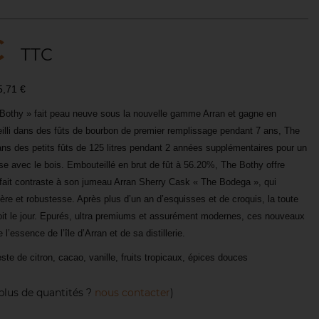
€
TTC
95,71 €
Bothy » fait peau neuve sous la nouvelle gamme Arran et gagne en
ieilli dans des fûts de bourbon de premier remplissage pendant 7 ans, The
ans des petits fûts de 125 litres pendant 2 années supplémentaires pour un
e avec le bois. Embouteillé en brut de fût à 56.20%, The Bothy offre
rfait contraste à son jumeau Arran Sherry Cask « The Bodega », qui
tère et robustesse. Après plus d’un an d’esquisses et de croquis, la toute
voit le jour. Epurés, ultra premiums et assurément modernes, ces nouveaux
 l’essence de l’île d’Arran et de sa distillerie.
ste de citron, cacao, vanille, fruits tropicaux, épices douces
plus de quantités ?
nous contacter
)