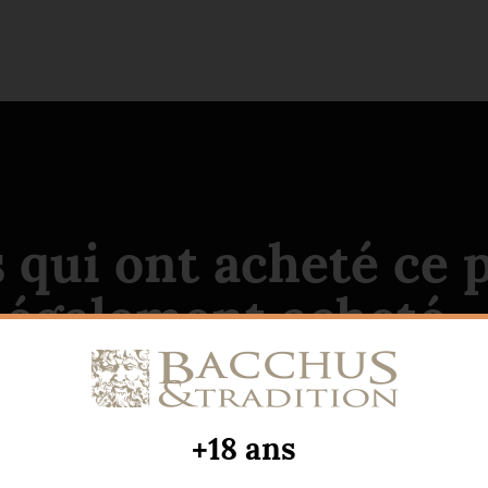
s qui ont acheté ce 
également acheté...
+18 ans