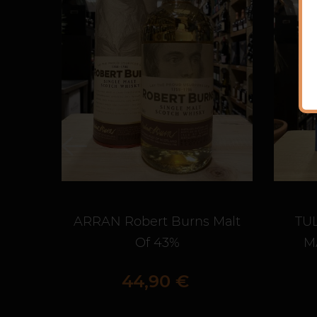
ARRAN Robert Burns Malt
TU
Of 43%
M
Prix
44,90 €