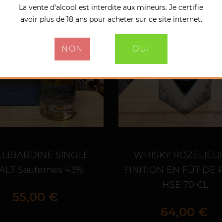
La vente d’alcool est interdite aux mineurs. Je certifie
avoir plus de 18 ans pour acheter sur ce site internet.
NON
OUI
LLIBARDINE SINGLE
WHISKY ROZELIEU
ALT Sauternes 43%
FINITION EN FÛT DE
HSE 70 CL
Prix
55,00 €
Prix
64,00 €