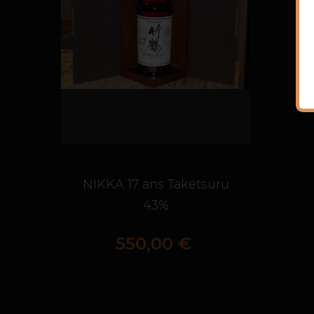
NIKKA 17 ans Taketsuru
43%
Prix
550,00 €