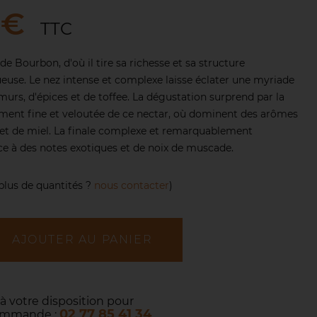
 €
TTC
de Bourbon, d'où il tire sa richesse et sa structure
use. Le nez intense et complexe laisse éclater une myriade
murs, d'épices et de toffee. La dégustation surprend par la
ment fine et veloutée de ce nectar, où dominent des arômes
s et de miel. La finale complexe et remarquablement
ace à des notes exotiques et de noix de muscade.
plus de quantités ?
nous contacter
)
AJOUTER AU PANIER
 à votre disposition pour
02 77 85 41 34
commande :