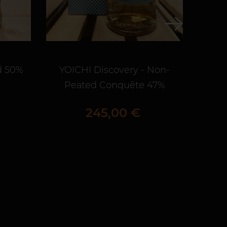
d 50%
YOICHI Discovery - Non-
CH
Peated Conquête 47%
Prix
245,00 €