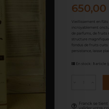
650,00
Vieillissement en fûts 
incroyablement onctue
de parfums, de fruits 
structure magnifique
fondus de fruits cuit
persistance, laisse pl
En stock :
1
article
(
Franck se tient
valider votre 