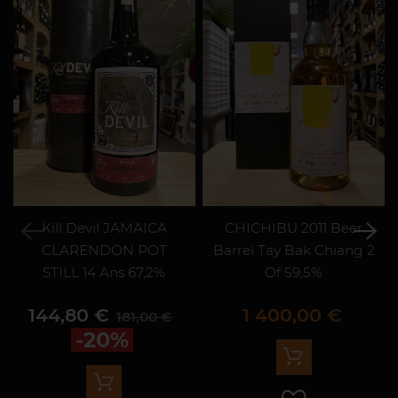
Kill Devil JAMAICA
CHICHIBU 2011 Beer
CLARENDON POT
Barrel Tay Bak Chiang 2
STILL 14 Ans 67,2%
Of 59,5%
Prix
Prix de base
Prix
144,80 €
1 400,00 €
181,00 €
-20%