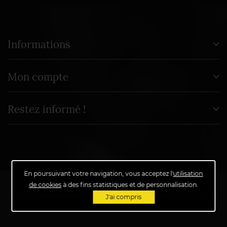
Informations
Mon compte
Restez informé !
En poursuivant votre navigation, vous acceptez l'
utilisation
de cookies
à des fins statistiques et de personnalisation.
© 2019 -
Mentions Légales
-
Propulsé par
PrestaShop
- Réalisation de
J'ai compris
SolutioNet