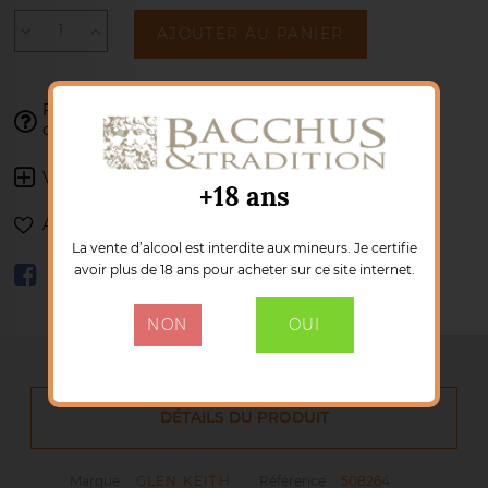
AJOUTER AU PANIER
Franck se tient à votre disposition pour
valider votre
02 77 85 41 34
commande :
Voir les autres produits :
GLEN KEITH
+18 ans
Ajouter à ma liste de souhaits
La vente d’alcool est interdite aux mineurs. Je certifie
avoir plus de 18 ans pour acheter sur ce site internet.
NON
OUI
DÉTAILS DU PRODUIT
Marque :
GLEN KEITH
Référence :
508264