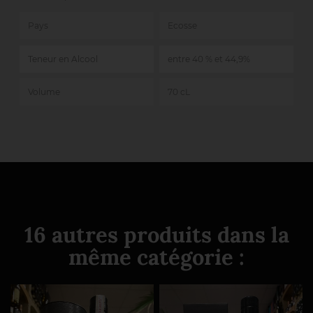
Pays
Ecosse
Teneur en Alcool
entre 40 % et 44,9%
Volume
70 cL
16 autres produits dans la
même catégorie :