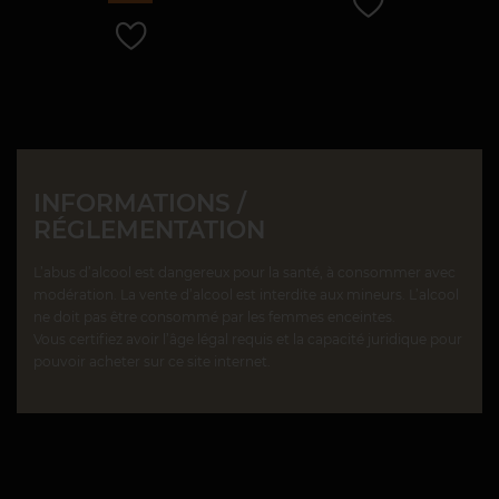
INFORMATIONS /
RÉGLEMENTATION
L’abus d’alcool est dangereux pour la santé, à consommer avec
modération. La vente d’alcool est interdite aux mineurs. L’alcool
ne doit pas être consommé par les femmes enceintes.
Vous certifiez avoir l’âge légal requis et la capacité juridique pour
pouvoir acheter sur ce site internet.