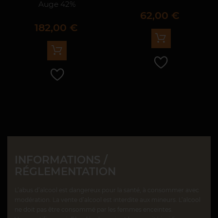
Auge 42%
Prix
62,00 €
Prix
182,00 €
INFORMATIONS /
RÉGLEMENTATION
L’abus d’alcool est dangereux pour la santé, à consommer avec
modération. La vente d’alcool est interdite aux mineurs. L’alcool
ne doit pas être consommé par les femmes enceintes.