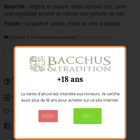
Bouche :
légère et suave, mais surtout sec, avec
une agréable acidité et même une pincée de sel.
Finale :
longue et sèche, robe de cire d’abeille.
En stock :
1
article
(plus de quantités ?
nous contacter
)
AJOUTER AU PANIER
+18 ans
Franck se tient à votre disposition pour
valider votre
02 77 85 41 34
commande :
La vente d’alcool est interdite aux mineurs. Je certifie
Voir les autres produits :
TEANINICH
avoir plus de 18 ans pour acheter sur ce site internet.
Ajouter à ma liste de souhaits
NON
OUI