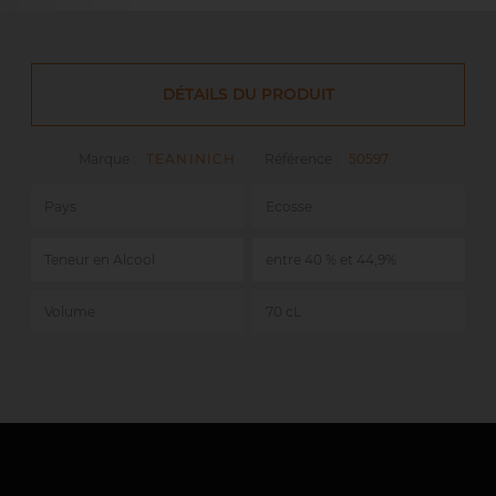
DÉTAILS DU PRODUIT
Marque :
TEANINICH
Référence :
50597
Pays
Ecosse
Teneur en Alcool
entre 40 % et 44,9%
Volume
70 cL