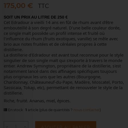
175,00 €
TTC
SOIT UN PRIX AU LITRE DE 250 €
Cet Edradour a vieilli 14 ans en fût de rhum avant d'être
embouteillé à son degré naturel. D'une belle couleur dorée,
ce single malt possède un profil intense et fruité où
l'influence du rhum (fruits exotiques, vanille) se mêle avec
brio aux notes fruitées et de céréales propres à cette
distillerie.
La distillerie d'Edradour est avant tout reconnue pour le style
singulier de son single malt qui s'exporte à travers le monde
entier. Andrew Symington, propriétaire de la distillerie, s'est
notamment lancé dans des affinages spécifiques toujours
plus originaux les uns que les autres (Bourgogne,
Chardonnay, Châteauneuf-du-Pape, Madère, Moscatel, Porto,
Sassicaia, Tokaji, etc), permettant de renouveler le style de la
distillerie.
Riche, fruité. Ananas, miel, épices.
En stock :
1
article
(plus de quantités ?
nous contacter
)
AJOUTER AU PANIER