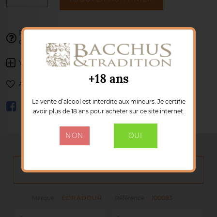
Franck se tient à votre disposition pour
valider votre
02 77 85 41 34
commande :
Voir les autres produits :
EDRADOUR
+18 ans
Ajouter à ma liste de souhaits
La vente d’alcool est interdite aux mineurs. Je certifie
avoir plus de 18 ans pour acheter sur ce site internet.
NON
OUI
DÉTAILS DU PRODUIT
Marque :
EDRADOUR
Référence :
100083