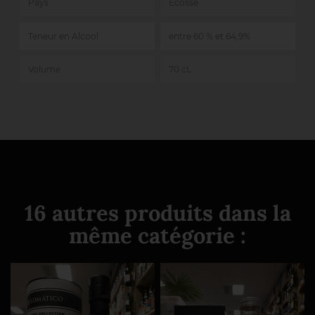
Pays
Ecosse
Teneur en Alcool
entre 60 % et 64,9%
Volume
70 cL
16 autres produits dans la
même catégorie :