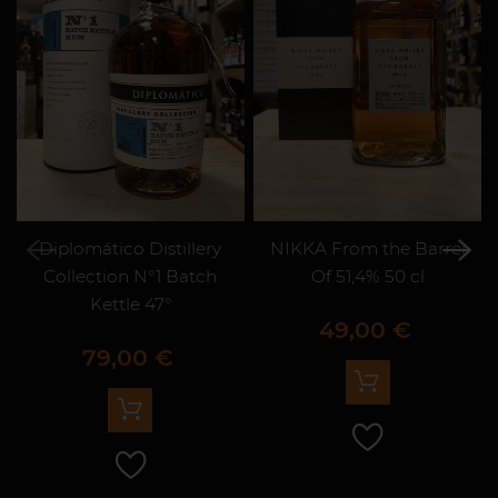
Diplomático Distillery
NIKKA From the Barrel
Collection N°1 Batch
Of 51,4% 50 cl
Kettle 47°
Prix
49,00 €
Prix
79,00 €