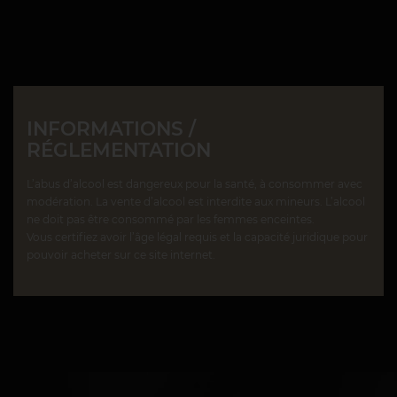
INFORMATIONS /
RÉGLEMENTATION
L’abus d’alcool est dangereux pour la santé, à consommer avec
modération. La vente d’alcool est interdite aux mineurs. L’alcool
ne doit pas être consommé par les femmes enceintes.
Vous certifiez avoir l’âge légal requis et la capacité juridique pour
pouvoir acheter sur ce site internet.