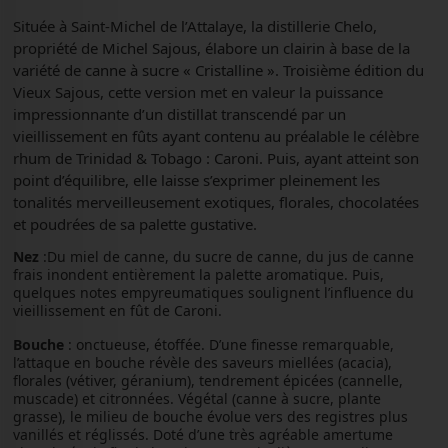
Située à Saint-Michel de l’Attalaye, la distillerie Chelo,
propriété de Michel Sajous, élabore un clairin à base de la
variété de canne à sucre « Cristalline ». Troisième édition du
Vieux Sajous, cette version met en valeur la puissance
impressionnante d’un distillat transcendé par un
vieillissement en fûts ayant contenu au préalable le célèbre
rhum de Trinidad & Tobago : Caroni. Puis, ayant atteint son
point d’équilibre, elle laisse s’exprimer pleinement les
tonalités merveilleusement exotiques, florales, chocolatées
et poudrées de sa palette gustative.
Nez
:Du miel de canne, du sucre de canne, du jus de canne
frais inondent entièrement la palette aromatique. Puis,
quelques notes empyreumatiques soulignent l’influence du
vieillissement en fût de Caroni.
Bouche
: onctueuse, étoffée. D’une finesse remarquable,
l’attaque en bouche révèle des saveurs miellées (acacia),
florales (vétiver, géranium), tendrement épicées (cannelle,
muscade) et citronnées. Végétal (canne à sucre, plante
grasse), le milieu de bouche évolue vers des registres plus
vanillés et réglissés. Doté d’une très agréable amertume