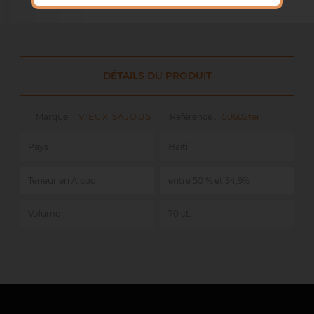
DÉTAILS DU PRODUIT
Marque :
VIEUX SAJOUS
Référence :
50602ter
Pays
Haiti
Teneur en Alcool
entre 50 % et 54,9%
Volume
70 cL