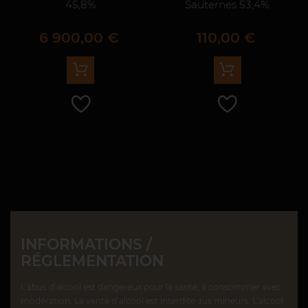
45,8%
Sauternes 53,4%
Prix
Prix
6 900,00 €
110,00 €
INFORMATIONS /
RÉGLEMENTATION
L’abus d’alcool est dangereux pour la santé, à consommer avec
modération. La vente d’alcool est interdite aux mineurs. L’alcool