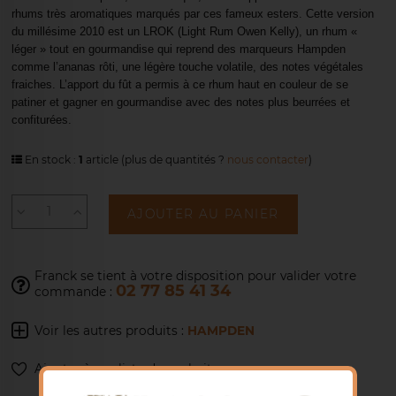
rhums très aromatiques marqués par ces fameux esters. Cette version
du millésime 2010 est un LROK (Light Rum Owen Kelly), un rhum «
léger » tout en gourmandise qui reprend des marqueurs Hampden
comme l’ananas rôti, une légère touche volatile, des notes végétales
fraiches. L’apport du fût a permis à ce rhum haut en couleur de se
patiner et gagner en gourmandise avec des notes plus beurrées et
confiturées.
En stock :
1
article
(plus de quantités ?
nous contacter
)
AJOUTER AU PANIER
Franck se tient à votre disposition pour
valider votre
02 77 85 41 34
commande :
Voir les autres produits :
HAMPDEN
Ajouter à ma liste de souhaits