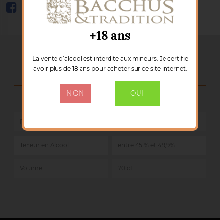
+18 ans
La vente d’alcool est interdite aux mineurs. Je certifie
avoir plus de 18 ans pour acheter sur ce site internet.
DÉTAILS DU PRODUIT
NON
OUI
Marque :
HAMPDEN
Référence :
50585
Pays
Jamaique
Teneur en Alcool
entre 45 % et 49,9%
Volume
70 cL