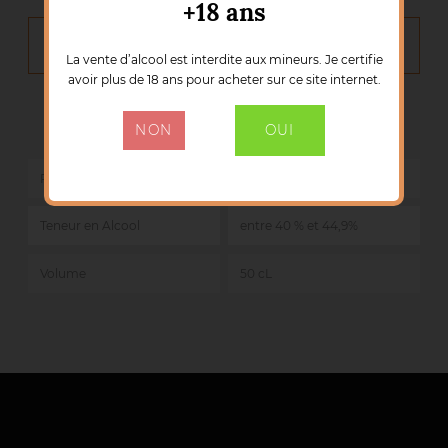
+18 ans
DÉTAILS DU PRODUIT
La vente d’alcool est interdite aux mineurs. Je certifie
avoir plus de 18 ans pour acheter sur ce site internet.
Marque :
CHÂTEAU DE LAUBADE
NON
OUI
Référence :
50204
Pays
France
Teneur en Alcool
entre 40 % et 44,9%
Volume
50 cL