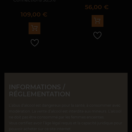
Prix
56,00 €
Prix
109,00 €
INFORMATIONS /
RÉGLEMENTATION
L’abus d’alcool est dangereux pour la santé, à consommer avec
modération. La vente d’alcool est interdite aux mineurs. L’alcool
ne doit pas être consommé par les femmes enceintes.
Vous certifiez avoir l’âge légal requis et la capacité juridique pour
pouvoir acheter sur ce site internet.