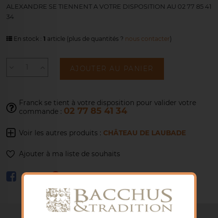
ALEXANDRE SE TIENNENT A VOTRE DISPOSITION AU 02 77 85 41
34
En stock :
1
article
(plus de quantités ?
nous contacter
)
AJOUTER AU PANIER
Franck se tient à votre disposition pour
valider votre
02 77 85 41 34
commande :
Voir les autres produits :
CHÂTEAU DE LAUBADE
Ajouter à ma liste de souhaits