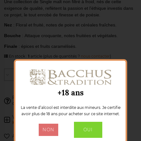
Une collection de Single malt non filtré à froid, nés de cette
exigence de qualité, reflètent la passion et l’éthique investis dans
ce projet, le tout enrobé de finesse et de poésie.
Nez
: Floral et fruité, notes de poire et céréales fraîches.
Bouche
: Attaque croquante, notes fruitées et végétales.
Finale
: épices et fruits caramélisés.
En stock :
1
article
(plus de quantités ?
nous contacter
)
AJOUTER AU PANIER
+18 ans
Franck se tient à votre disposition pour
valider votre
02 77 85 41 34
commande :
La vente d’alcool est interdite aux mineurs. Je certifie
avoir plus de 18 ans pour acheter sur ce site internet.
Voir les autres produits :
MAISON BENJAMIN
KUENTZ
NON
OUI
Ajouter à ma liste de souhaits