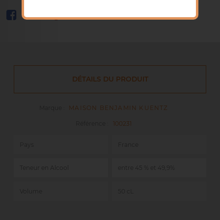
DÉTAILS DU PRODUIT
Marque :
MAISON BENJAMIN KUENTZ
Référence :
100231
Pays
France
Teneur en Alcool
entre 45 % et 49,9%
Volume
50 cL