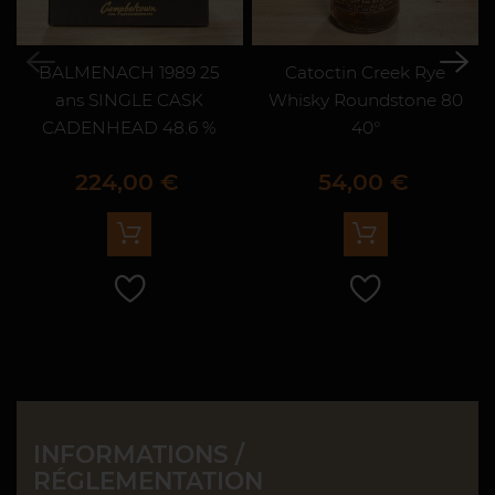
BALMENACH 1989 25
Catoctin Creek Rye
ans SINGLE CASK
Whisky Roundstone 80
CADENHEAD 48.6 %
40°
Prix
Prix
224,00 €
54,00 €
INFORMATIONS /
RÉGLEMENTATION