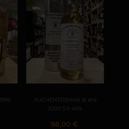
1996
AUCHENTOSHAN 16 ans
CA
2000 S.V 46%
A
Prix
98,00 €