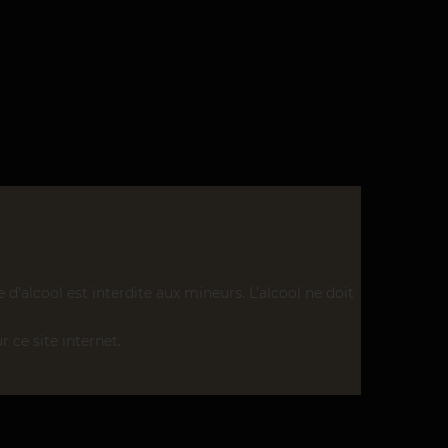
’alcool est interdite aux mineurs. L’alcool ne doit
r ce site internet.