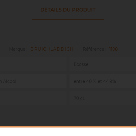
DÉTAILS DU PRODUIT
Marque :
BRUICHLADDICH
Référence :
1108
Ecosse
n Alcool
entre 40 % et 44,9%
70 cL