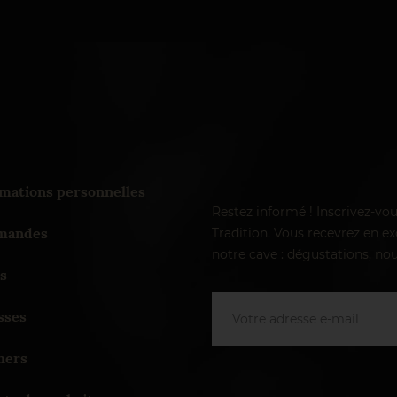
mations personnelles
Restez informé ! Inscrivez-vo
andes
Tradition. Vous recevrez en exc
notre cave : dégustations, nou
s
sses
hers