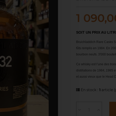
1 090,0
SOIT UN PRIX AU LITR
Bruichladdich Rare Casks Se
fûts remplis en 1984. En 2008
bourbon neufs. 3'000 bouteil
Ce whisky est l’une des troi
distillations de 1984, 1985 e
et aussi vieux que le Head D
En stock :
1
article
(