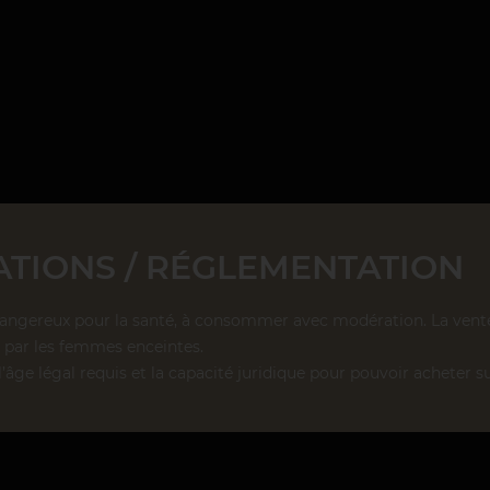
TIONS / RÉGLEMENTATION
dangereux pour la santé, à consommer avec modération. La vente d
par les femmes enceintes.
l’âge légal requis et la capacité juridique pour pouvoir acheter su