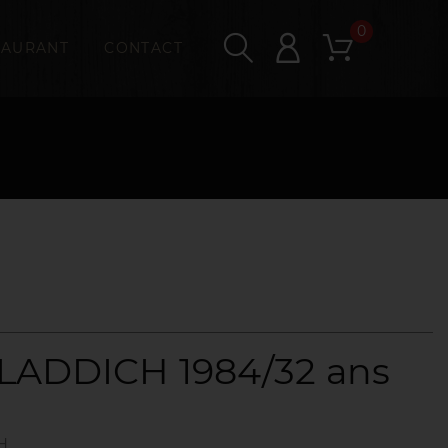
0
TAURANT
CONTACT
ADDICH 1984/32 ans
H