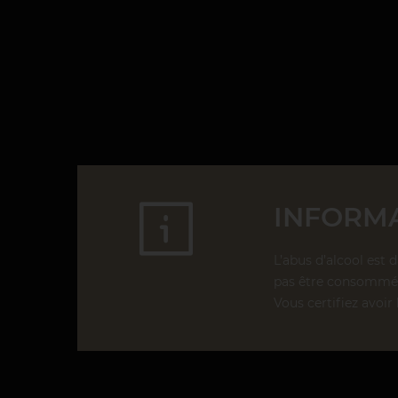
INFORMA
L’abus d’alcool est 
pas être consommé 
Vous certifiez avoir 