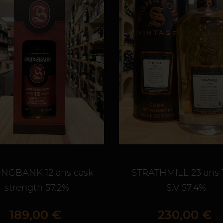
INGBANK 12 ans cask
STRATHMILL 23 ans 
strength 57.2%
S.V 57,4%
Prix
Prix
189,00 €
230,00 €