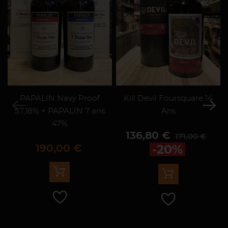
PAPALIN Navy Proof
Kill Devil Foursquare 14
57,18% + PAPALIN 7 ans
Ans
47%
Prix
Prix de ba
136,80 €
171,00 €
Prix
190,00 €
-20%