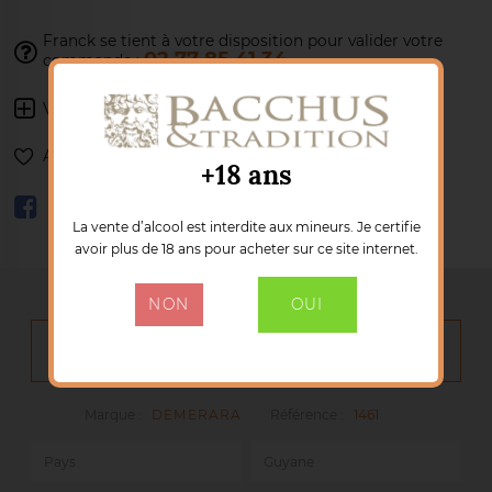
Franck se tient à votre disposition pour
valider votre
02 77 85 41 34
commande :
Voir les autres produits :
DEMERARA
Ajouter à ma liste de souhaits
+18 ans
La vente d’alcool est interdite aux mineurs. Je certifie
avoir plus de 18 ans pour acheter sur ce site internet.
NON
OUI
DÉTAILS DU PRODUIT
Marque :
DEMERARA
Référence :
1461
Pays
Guyane