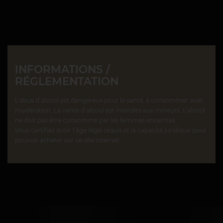
INFORMATIONS /
RÉGLEMENTATION
L’abus d’alcool est dangereux pour la santé, à consommer avec
modération. La vente d’alcool est interdite aux mineurs. L’alcool
ne doit pas être consommé par les femmes enceintes.
Vous certifiez avoir l’âge légal requis et la capacité juridique pour
pouvoir acheter sur ce site internet.