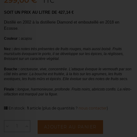
299,00 €
TTC
SOIT UN PRIX AU LITRE DE 427,14 €
Distillé en 2002 à la distillerie Diamond et embouteillé en 2018 en
Ecosse.
Couleur :
acajou
Nez :
des notes très présentes de fruits rouges, mais aussi boisé. Fruits
murs/cuits évoquant le porto, il se développe sur les épices, la réglisses,
finissant sur un caractère végétal.
Bouche :
onctueuse, vive, concentrée. L’attaque évoque le vermouth par son
côté très amer. La bouche est fruitée, à la fois sur les agrumes, les fruits
exotiques, les fruits mûrs et épicés. Elle évolue sur des notes de fruits secs.
Finale :
longue, harmonieuse, profonde. Fruits noirs, abricots confis. La rétro-
olfaction est marqué par la figue.
En stock :
1
article
(plus de quantités ?
nous contacter
)
AJOUTER AU PANIER