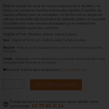
Élaboré à partir de sirop de canne à sucre porté à ébullition, ce
rhum a su conserver tous les arômes des variétés 3 variétés de
cannes utilisées pour sa conception. Le Rocher est un single pot
still mis en bouteille full proof selon la méthode Clairin. Ce procédé
lui confère des notes fumées et toastées qui le rendront très
reconnaissable parmi ses confrères.
Végétal et frais. Réglisse, poivre, canne à sucre.
Nez
: Végétal et fumé, pin, réglisse, paille, herbes coupées.
Bouche
: Frais et épicé, attaque douce, poivre, piment rouge, pointe
d’acidité.
Finale
: Herbacée, une fin de bouche sur le fumé, l’endive et des notes
terreuses faisant penser à un mezcal.
En stock :
1
article
(plus de quantités ?
nous contacter
)
AJOUTER AU PANIER
Franck se tient à votre disposition pour
valider votre
02 77 85 41 34
commande :