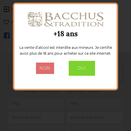
Voir les autres produits :
CLAIRIN
Ajouter à ma liste de souhaits
+18 ans
La vente d’alcool est interdite aux mineurs. Je certifie
avoir plus de 18 ans pour acheter sur ce site internet.
NON
OUI
DÉTAILS DU PRODUIT
Marque :
CLAIRIN
Référence :
100210
Pays
Haiti
Teneur en Alcool
entre 45 % et 49,9%