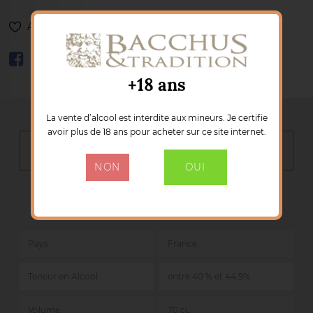
Ajouter à ma liste de souhaits
+18 ans
La vente d’alcool est interdite aux mineurs. Je certifie
avoir plus de 18 ans pour acheter sur ce site internet.
DÉTAILS DU PRODUIT
NON
OUI
Marque :
CALVADOS DROUIN LES MILLESIMES
Référence :
926
Pays
France
Teneur en Alcool
entre 40 % et 44,9%
Volume
70 cL