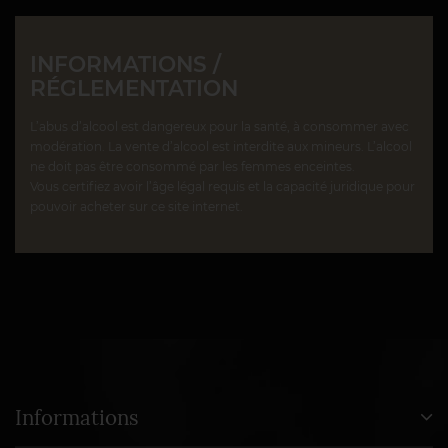
INFORMATIONS /
RÉGLEMENTATION
L’abus d’alcool est dangereux pour la santé, à consommer avec
modération. La vente d’alcool est interdite aux mineurs. L’alcool
ne doit pas être consommé par les femmes enceintes.
Vous certifiez avoir l’âge légal requis et la capacité juridique pour
pouvoir acheter sur ce site internet.
Informations