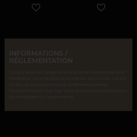
INFORMATIONS /
RÉGLEMENTATION
L’abus d’alcool est dangereux pour la santé, à consommer avec
modération. La vente d’alcool est interdite aux mineurs. L’alcool
ne doit pas être consommé par les femmes enceintes.
Vous certifiez avoir l’âge légal requis et la capacité juridique pour
pouvoir acheter sur ce site internet.