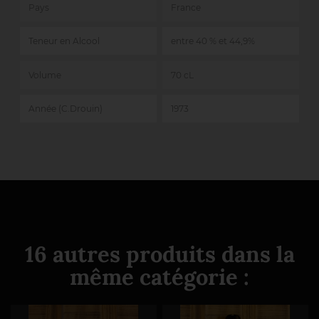
Pays
France
Teneur en Alcool
entre 40 % et 44,9%
Volume
70 cL
Année (C.Drouin)
1973
16 autres produits dans la
même catégorie :