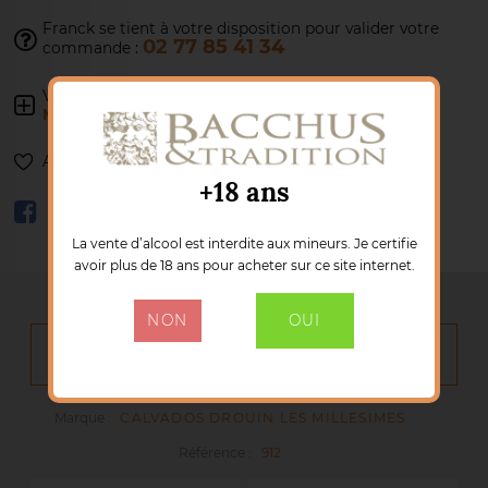
Franck se tient à votre disposition pour
valider votre
02 77 85 41 34
commande :
Voir les autres produits :
CALVADOS DROUIN LES
MILLESIMES
Ajouter à ma liste de souhaits
+18 ans
La vente d’alcool est interdite aux mineurs. Je certifie
avoir plus de 18 ans pour acheter sur ce site internet.
NON
OUI
DÉTAILS DU PRODUIT
Marque :
CALVADOS DROUIN LES MILLESIMES
Référence :
912