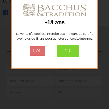
Ajouter à ma liste de souhaits
+18 ans
La vente d’alcool est interdite aux mineurs. Je certifie
avoir plus de 18 ans pour acheter sur ce site internet.
DÉTAILS DU PRODUIT
NON
OUI
Marque :
LA FAVORITE
Référence :
100112
Pays
Martinique
Teneur en Alcool
entre 50 % et 54,9%
Volume
70 cL