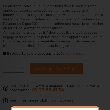
La distillerie iconique La Favorite nous dévoile pour la 4ème
année consécutive sa cuvée de rhum blanc parcellaire
monovariétal : La Digue récolte 2021. Elaborée à partir de 100%
de Canne Roseau plantées sur une parcelle de 4 hectares, La
Favorite La Digue 2021 met en lumière une nouvelle expression
du terroir de la distillerie martiniquaise.
Au nez, les notes cannes fraîches et les fleurs tubéreuses se
dégagent du verre. Une pointe d’agrumes apparaît à l’ouverture.
En bouche, les saveurs végétales deviennent citronnées et
s’étirent en une finale fraîche sur les agrumes.
En stock :
1
article
(plus de quantités ?
nous contacter
)
AJOUTER AU PANIER
Franck se tient à votre disposition pour
valider votre
02 77 85 41 34
commande :
Voir les autres produits :
LA FAVORITE