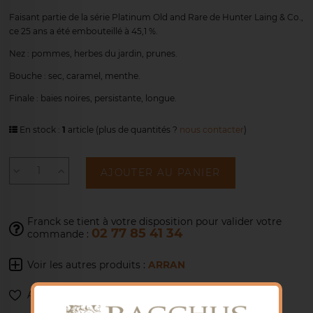
Faisant partie de la série Platinum Old and Rare de Hunter Laing & Co.,
ce 25 ans a été embouteillé à 45,1 %.
Nez : pommes, herbes du jardin, prunes.
Bouche : sec, caramel, menthe.
Finale : baies noires, persistante, longue.
En stock :
1
article
(plus de quantités ?
nous contacter
)
AJOUTER AU PANIER
Franck se tient à votre disposition pour
valider votre
02 77 85 41 34
commande :
Voir les autres produits :
ARRAN
Ajouter à ma liste de souhaits