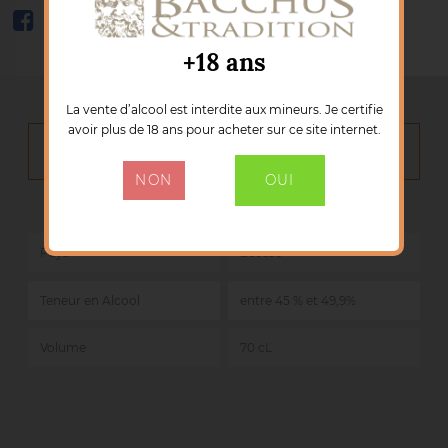
+18 ans
La vente d’alcool est interdite aux mineurs. Je certifie
avoir plus de 18 ans pour acheter sur ce site internet.
DÉTAILS DU PRODUIT
NON
OUI
Marque :
ARRAN
Référence :
100106
Pays
Ecosse
Teneur en Alcool
entre 45 % et 49,9%
Volume
70 cL