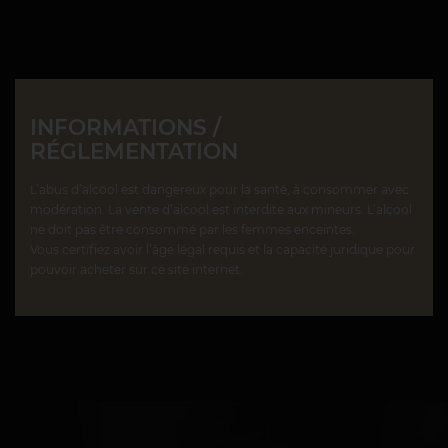
INFORMATIONS /
RÉGLEMENTATION
L’abus d’alcool est dangereux pour la santé, à consommer avec
modération. La vente d’alcool est interdite aux mineurs. L’alcool
ne doit pas être consommé par les femmes enceintes.
Vous certifiez avoir l’âge légal requis et la capacité juridique pour
pouvoir acheter sur ce site internet.