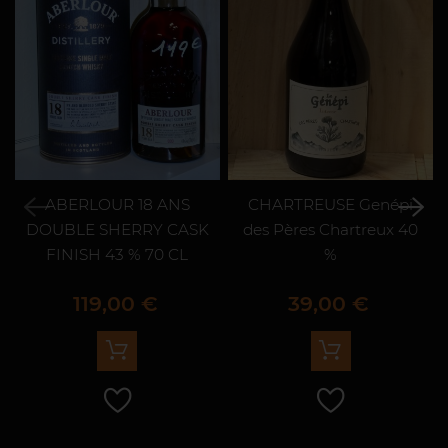
ABERLOUR 18 ANS
CHARTREUSE Genépi
DOUBLE SHERRY CASK
des Pères Chartreux 40
FINISH 43 % 70 CL
%
Prix
Prix
119,00 €
39,00 €