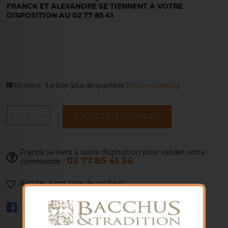
FRANCK ET ALEXANDRE SE TIENNENT A VOTRE
DISPOSITION AU 02 77 85 41
En stock :
1
article
(plus de quantités ?
nous contacter
)
AJOUTER AU PANIER
Franck se tient à votre disposition pour
valider votre
02 77 85 41 34
commande :
Ajouter à ma liste de souhaits