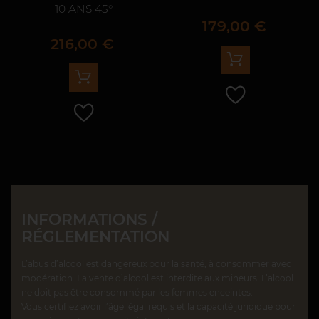
10 ANS 45°
Prix
179,00 €
Prix
216,00 €
INFORMATIONS /
RÉGLEMENTATION
L’abus d’alcool est dangereux pour la santé, à consommer avec
modération. La vente d’alcool est interdite aux mineurs. L’alcool
ne doit pas être consommé par les femmes enceintes.
Vous certifiez avoir l’âge légal requis et la capacité juridique pour