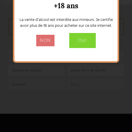
+18 ans
La vente d’alcool est interdite aux mineurs. Je certifie
avoir plus de 18 ans pour acheter sur ce site internet.
DÉTAILS DU PRODUIT
NON
OUI
Référence :
50346
Pays
Ecosse
Teneur en Alcool
entre 40 % et 44,9%
Volume
70 cL