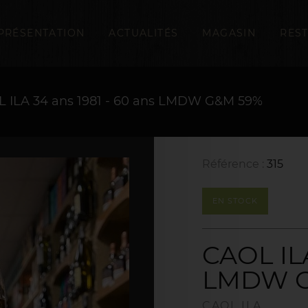
PRÉSENTATION
ACTUALITÉS
MAGASIN
RES
 ILA 34 ans 1981 - 60 ans LMDW G&M 59%
Référence :
315
EN STOCK
CAOL ILA
LMDW G
CAOL ILA