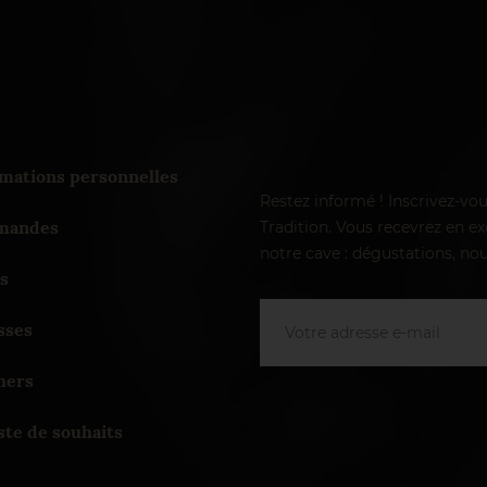
mations personnelles
Restez informé ! Inscrivez-vo
andes
Tradition. Vous recevrez en exc
notre cave : dégustations, nou
s
sses
hers
ste de souhaits