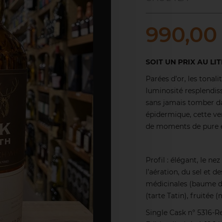
990,00
SOIT UN PRIX AU LIT
Parées d’or, les tonal
luminosité resplendis
sans jamais tomber da
épidermique, cette ver
de moments de pure e
Profil : élégant, le n
l’aération, du sel et d
médicinales (baume du
(tarte Tatin), fruitée (
Single Cask n° 5316-