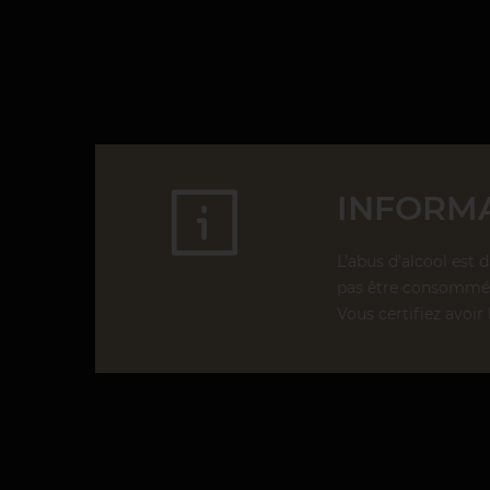
INFORMA
L’abus d’alcool est 
pas être consommé 
Vous certifiez avoir 