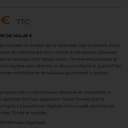
 €
TTC
RE DE 1414,28 €
ités tourbées et fumées de ce vénérable Caol Ila brillent d’une
sante de maturité qui nous renvoie à une époque glorieuse
ns la nostalgie d’un temps révolu. De manière poétique et
sion égrène avec sérénité un discours olfactif et gustatif fait
xtase méditative et de tableaux gourmands à souhait.
ez propose une tourbe huileuse, herbacée et chocolatée. A
es agrumes font leur apparition. Notes florales (lys) et
 tigre). La bouche est végétale (foin coupé), gourmande
mûre), florale et tourbée.
Refill Remade Hogshead