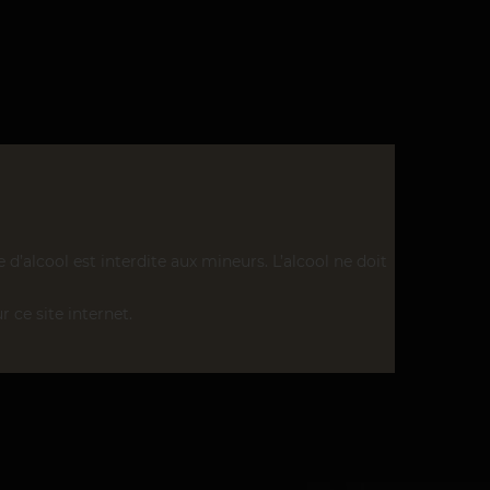
’alcool est interdite aux mineurs. L’alcool ne doit
r ce site internet.