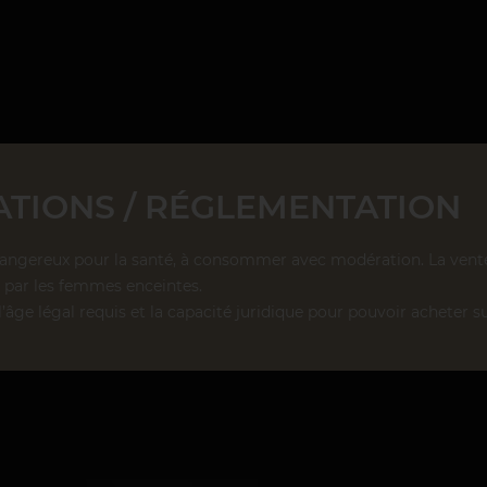
TIONS / RÉGLEMENTATION
dangereux pour la santé, à consommer avec modération. La vente d
par les femmes enceintes.
l’âge légal requis et la capacité juridique pour pouvoir acheter su