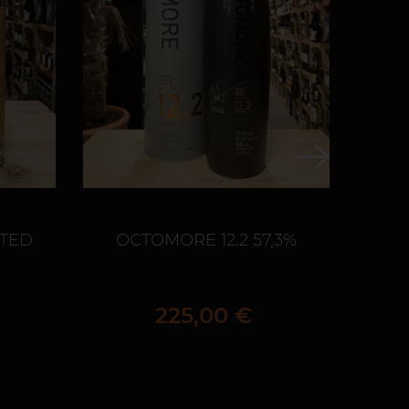
FTED
OCTOMORE 12.2 57,3%
Mc 
ans
Prix
225,00 €