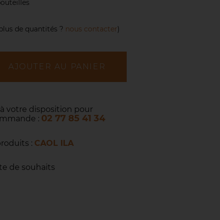
outeilles
plus de quantités ?
nous contacter
)
AJOUTER AU PANIER
 à votre disposition pour
02 77 85 41 34
commande :
produits :
CAOL ILA
ste de souhaits