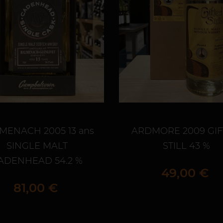
MENACH 2005 13 ans
ARDMORE 2009 GI
SINGLE MALT
STILL 43 %
ADENHEAD 54.2 %
Prix
49,00 €
Prix
81,00 €