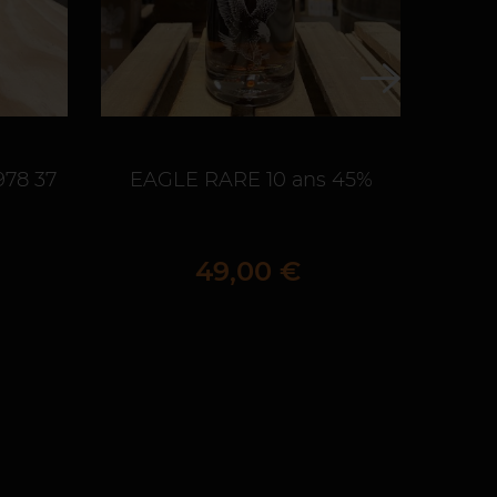
78 37
EAGLE RARE 10 ans 45%
DON
D'ÂG
Prix
49,00 €