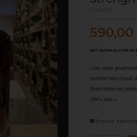
CARONI
590,00
SOIT UN PRIX AU LITRE DE 8
« Les notes goudronné
caramel bien chaud, de
finale infinie est parf
côté « cola ».
En stock :
1
article
(