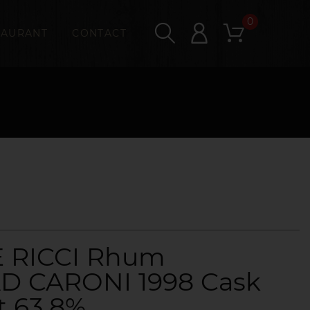
0
TAURANT
CONTACT
 RICCI Rhum
D CARONI 1998 Cask
t 63,8%