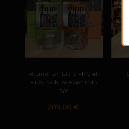
RhumRhum Blanc PMG 41°
+ RhumRhum Blanc PMG
56°
Prix
209,00 €