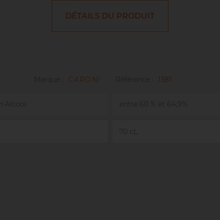
DÉTAILS DU PRODUIT
Marque :
CARONI
Référence :
1381
n Alcool
entre 60 % et 64,9%
70 cL