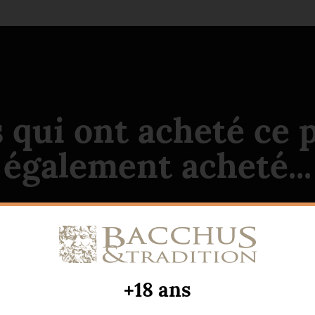
s qui ont acheté ce 
également acheté...
+18 ans