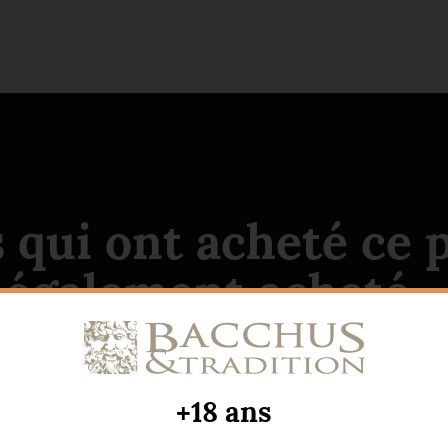
s qui ont acheté ce 
également acheté...
+18 ans