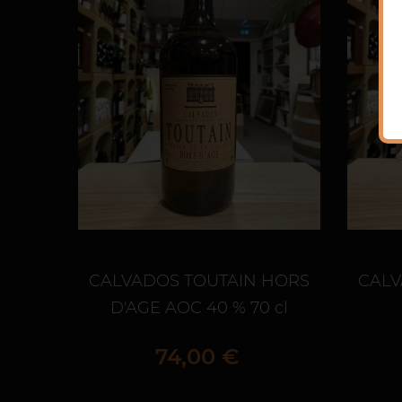
CALVADOS TOUTAIN HORS
CALV
D'AGE AOC 40 % 70 cl
Prix
74,00 €