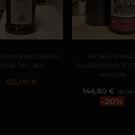
ERRAN 8 ANS SHERRY
Kill Devil JAMAI
CASK 70CL 58,1°
CLARENDON POT STI
Ans 65,9%
Prix
135,00 €
Prix
Prix d
144,80 €
181,00
-20%