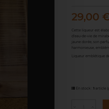
29,00 
Cette liqueur est élabo
d'eau-de-vie de mirabe
jaune dorée, son parfu
harmonieuse, embléma
Liqueur emblétique de
En stock :
1
article
(