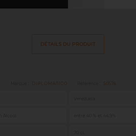
DÉTAILS DU PRODUIT
Marque :
DIPLOMATICO
Référence :
50576
Venezuela
n Alcool
entre 40 % et 44,9%
70 cL