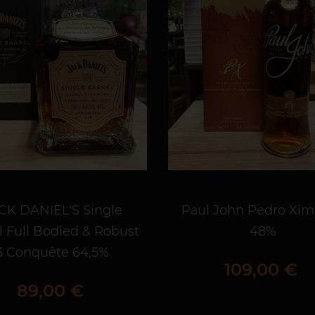
CK DANIEL'S Single
Paul John Pedro Xi
l Full Bodied & Robust
48%
3 Conquête 64,5%
Prix
109,00 €
Prix
89,00 €