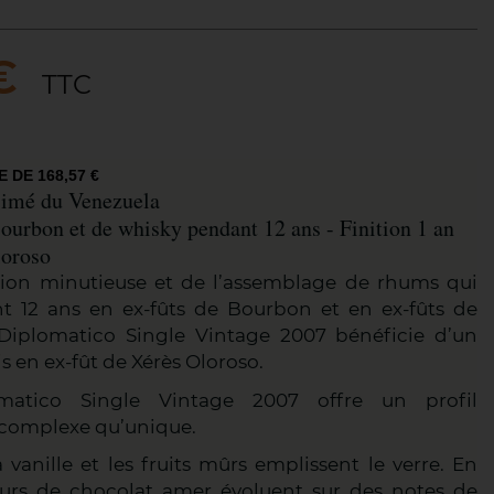
€
TTC
E DE 168,57 €
simé du Venezuela
Bourbon et de whisky pendant 12 ans - Finition 1 an
loroso
ction minutieuse et de l’assemblage de rhums qui
nt 12 ans en ex-fûts de Bourbon et en ex-fûts de
Diplomatico Single Vintage 2007 bénéficie d’un
s en ex-fût de Xérès Oloroso.
atico Single Vintage 2007 offre un profil
 complexe qu’unique.
a vanille et les fruits mûrs emplissent le verre. En
urs de chocolat amer évoluent sur des notes de