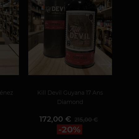
ménez
Kill Devil Guyana 17 Ans
EL
Diamond
Col
Prix
Prix de base
172,00 €
1
215,00 €
-20%