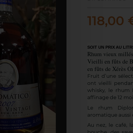
118,00 
SOIT UN PRIX AU LITR
Rhum vieux millé
Vieilli en fûts de 
en fûts de Xérès O
Fruit d’une séle
ont vieilli penda
whisky, le rhum 
affinage de 12 moi
Le rhum Diplom
aromatique aussi
Au nez, le café, l
bouche, des save