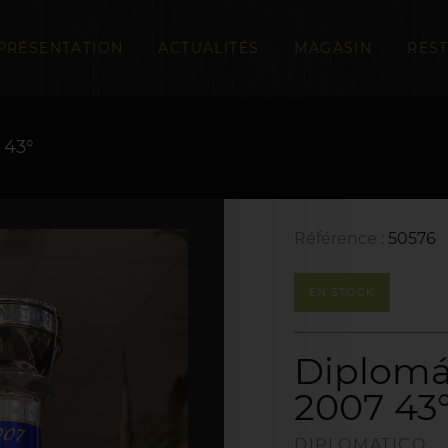
PRÉSENTATION
ACTUALITÉS
MAGASIN
RES
 43°
Référence :
50576
EN STOCK
Diplomá
2007 43
DIPLOMATICO