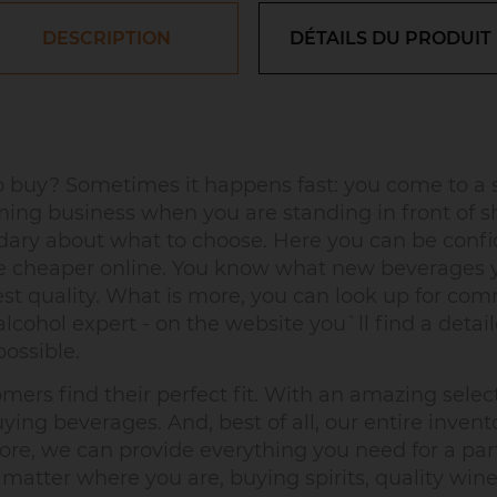
DESCRIPTION
DÉTAILS DU PRODUIT
buy? Sometimes it happens fast: you come to a s
ing business when you are standing in front of s
uandary about what to choose. Here you can be confi
re cheaper online. You know what new beverages yo
est quality. What is more, you can look up for c
lcohol expert - on the website you`ll find a detaile
ossible.
rs find their perfect fit. With an amazing selecti
ing beverages. And, best of all, our entire invento
ore, we can provide everything you need for a party
atter where you are, buying spirits, quality wines,