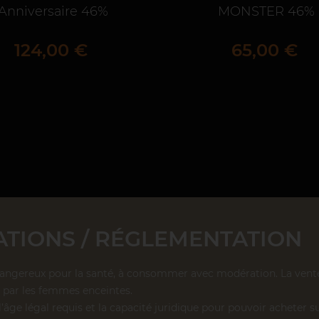
Anniversaire 46%
MONSTER 46%
Prix
Prix
124,00 €
65,00 €
TIONS / RÉGLEMENTATION
dangereux pour la santé, à consommer avec modération. La vente d
par les femmes enceintes.
l’âge légal requis et la capacité juridique pour pouvoir acheter su