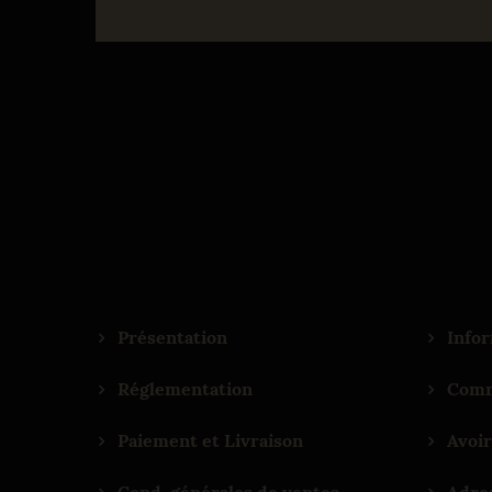
Présentation
Infor
Réglementation
Comm
Paiement et Livraison
Avoir
Cond. générales de ventes
Adre