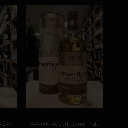
PRIX
PEAT
ARRAN Robert Burns Malt
MA