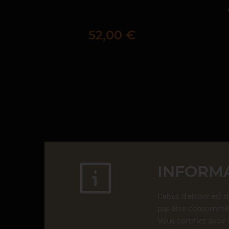
Prix
52,00 €
INFORMA
L’abus d’alcool est 
pas être consommé 
Vous certifiez avoir 