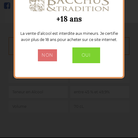
+18 ans
La vente d’alcool est interdite aux mineurs. Je certifie
avoir plus de 18 ans pour acheter sur ce site internet.
DÉTAILS DU PRODUIT
NON
OUI
Marque :
COMPASS BOX
Référence :
717TERAB
Pays
Ecosse
Teneur en Alcool
entre 45 % et 49,9%
Volume
70 cL