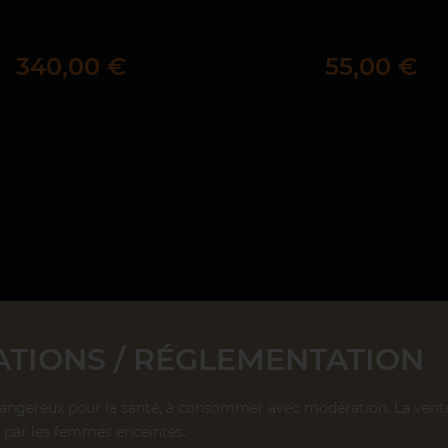
Prix
Prix
340,00 €
55,00 €
TIONS / RÉGLEMENTATION
dangereux pour la santé, à consommer avec modération. La vente d
par les femmes enceintes.