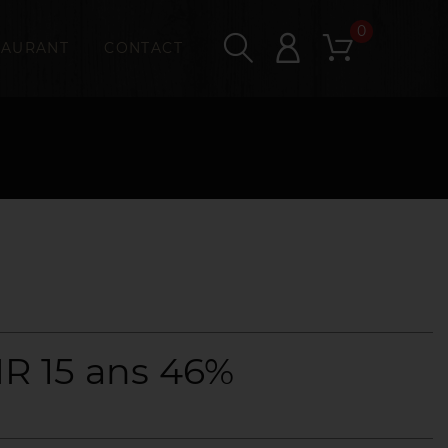
0
TAURANT
CONTACT
R 15 ans 46%