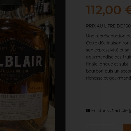
112,00 
PRIX AU LITRE DE 160
Une représentation de
Cette déclinaison rond
son expressivité et sa
gourmandise des fruit
finale longue et subti
bourbon puis un secon
richesse et gourmandi
En stock :
1
article
(