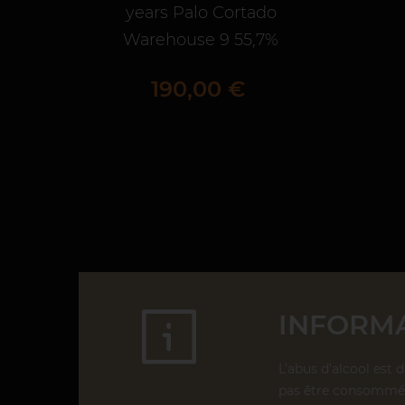
years Palo Cortado
Warehouse 9 55,7%
Prix
190,00 €
INFORMA
L’abus d’alcool est 
pas être consommé 