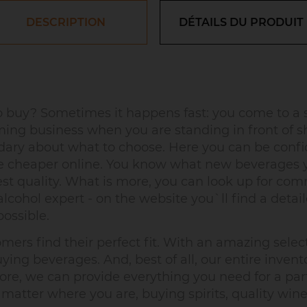
DESCRIPTION
DÉTAILS DU PRODUIT
buy? Sometimes it happens fast: you come to a s
ing business when you are standing in front of s
uandary about what to choose. Here you can be confi
re cheaper online. You know what new beverages yo
est quality. What is more, you can look up for c
lcohol expert - on the website you`ll find a detaile
ossible.
rs find their perfect fit. With an amazing selecti
ing beverages. And, best of all, our entire invento
ore, we can provide everything you need for a party
atter where you are, buying spirits, quality wines,