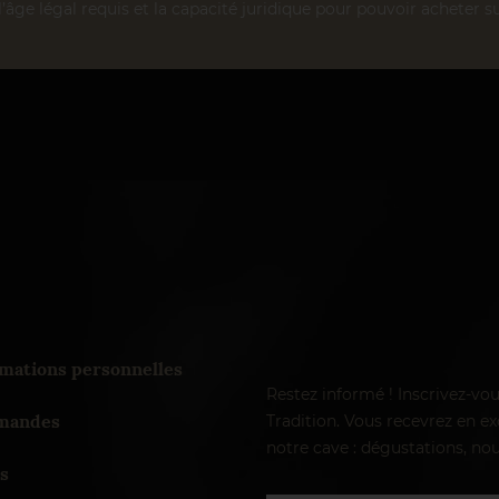
l’âge légal requis et la capacité juridique pour pouvoir acheter su
mations personnelles
Restez informé ! Inscrivez-vo
andes
Tradition. Vous recevrez en exc
notre cave : dégustations, nou
s