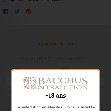
DÉTAILS DU PRODUIT
Marque :
LEDAIG
Référence :
6020
Pays
Ecosse
Teneur en Alcool
entre 45 % et 49,9%
Volume
70 cL
+18 ans
La vente d’alcool est interdite aux mineurs. Je certifie