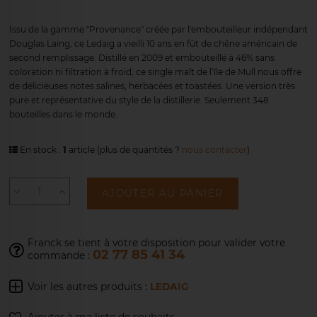
Issu de la gamme "Provenance" créée par l'embouteilleur indépendant
Douglas Laing, ce Ledaig a vieilli 10 ans en fût de chêne américain de
second remplissage. Distillé en 2009 et embouteillé à 46% sans
coloration ni filtration à froid, ce single malt de l’île de Mull nous offre
de délicieuses notes salines, herbacées et toastées. Une version très
pure et représentative du style de la distillerie. Seulement 348
bouteilles dans le monde.
En stock :
1
article
(plus de quantités ?
nous contacter
)
AJOUTER AU PANIER
Franck se tient à votre disposition pour
valider votre
02 77 85 41 34
commande :
Voir les autres produits :
LEDAIG
Ajouter à ma liste de souhaits