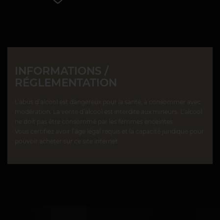
INFORMATIONS /
RÉGLEMENTATION
L’abus d’alcool est dangereux pour la santé, à consommer avec
modération. La vente d’alcool est interdite aux mineurs. L’alcool
ne doit pas être consommé par les femmes enceintes.
Vous certifiez avoir l’âge légal requis et la capacité juridique pour
pouvoir acheter sur ce site internet.