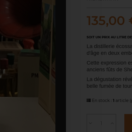
135,00 
SOIT UN PRIX AU LITRE DE 
La distillerie écos
d'âge en deux embo
Cette expression es
anciens fûts de She
La dégustation rév
belle fumée de tou
En stock :
1
article
(