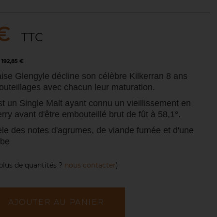
€
TTC
192,85 €
saise Glengyle décline son célèbre
Kilkerran
8 ans
uteillages avec chacun leur maturation.
t un Single Malt ayant connu un vieillissement en
rry avant d'être embouteillé brut de fût à 58,1°.
èle des notes d'agrumes, de viande fumée et d'une
rbe
plus de quantités ?
nous contacter
)
AJOUTER AU PANIER