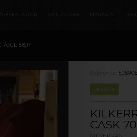
PRÉSENTATION
ACTUALITÉS
MAGASIN
RES
70CL 58,1°
Référence :
50800B
EN STOCK
KILKER
CASK 70
KILKERRAN