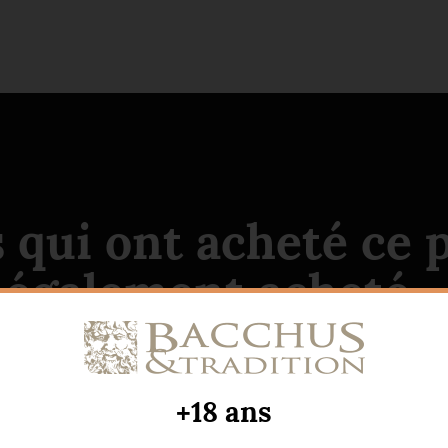
s qui ont acheté ce 
également acheté...
+18 ans