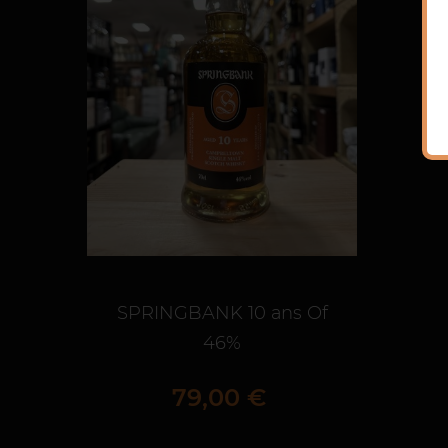
SPRINGBANK 10 ans Of
46%
Prix
79,00 €