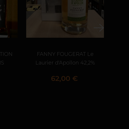
ITION
FANNY FOUGERAT Le
Blan
IS
Laurier d'Apollon 42,2%
for
Prix
62,00 €