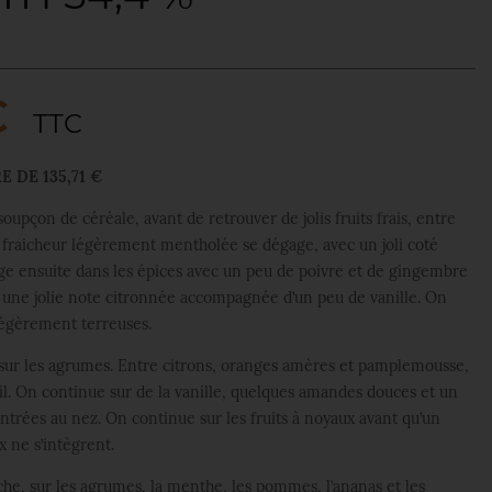
€
TTC
E DE 135,71 €
upçon de céréale, avant de retrouver de jolis fruits frais, entre
fraicheur légèrement mentholée se dégage, avec un joli coté
ge ensuite dans les épices avec un peu de poivre et de gingembre
 une jolie note citronnée accompagnée d’un peu de vanille. On
légèrement terreuses.
 sur les agrumes. Entre citrons, oranges amères et pamplemousse,
ail. On continue sur de la vanille, quelques amandes douces et un
ntrées au nez. On continue sur les fruits à noyaux avant qu’un
 ne s’intègrent.
èche, sur les agrumes, la menthe, les pommes, l’ananas et les