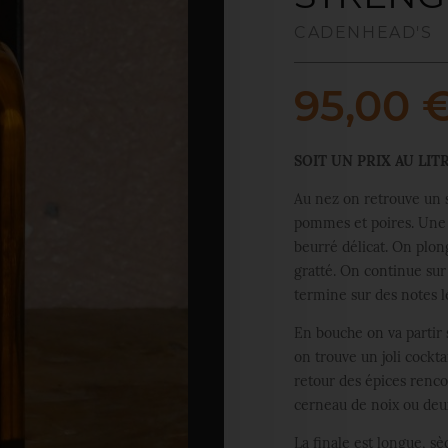
CADENHEAD'S
95,00 
SOIT UN PRIX AU LITR
Au nez on retrouve un so
pommes et poires. Une 
beurré délicat. On plon
gratté. On continue sur
termine sur des notes 
En bouche on va partir
on trouve un joli cockt
retour des épices renco
cerneau de noix ou deux
La finale est longue, s