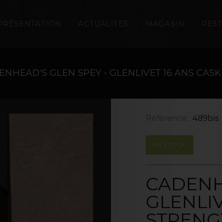
PRÉSENTATION
ACTUALITÉS
MAGASIN
RES
ENHEAD'S GLEN SPEY - GLENLIVET 16 ANS CASK
Référence :
489bis
EN STOCK
CADENH
GLENLIV
STRENGT