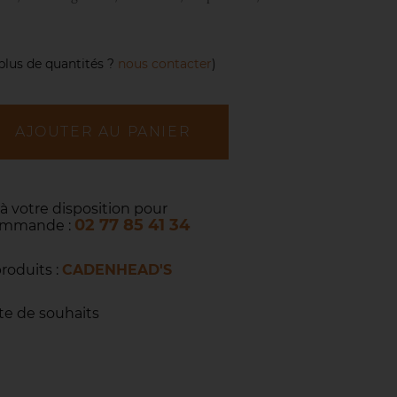
plus de quantités ?
nous contacter
)
AJOUTER AU PANIER
 à votre disposition pour
02 77 85 41 34
commande :
produits :
CADENHEAD'S
ste de souhaits