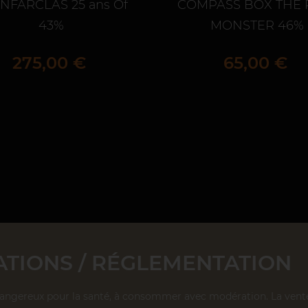
NFARCLAS 25 ans Of
COMPASS BOX THE 
43%
MONSTER 46%
Prix
Prix
275,00 €
65,00 €
TIONS / RÉGLEMENTATION
dangereux pour la santé, à consommer avec modération. La vente d