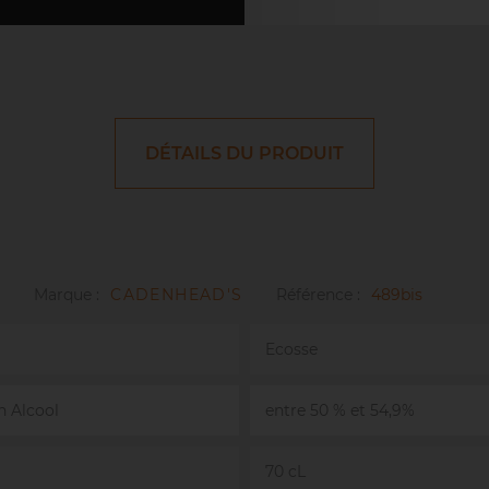
DÉTAILS DU PRODUIT
Marque :
CADENHEAD'S
Référence :
489bis
Ecosse
n Alcool
entre 50 % et 54,9%
70 cL