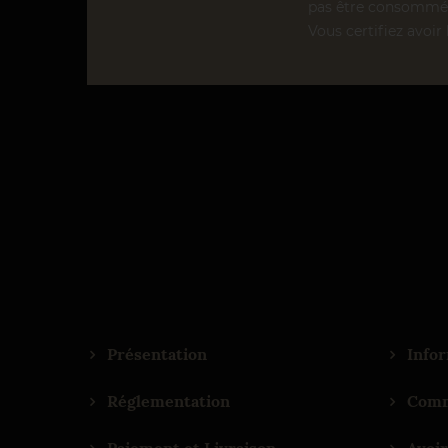
pas être consommé 
Vous certifiez avoir 
Présentation
Infor
Réglementation
Comm
Paiement et Livraison
Avoir