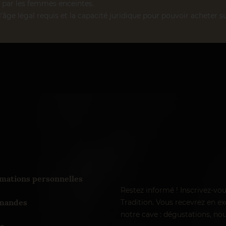
par les femmes enceintes.
l’âge légal requis et la capacité juridique pour pouvoir acheter su
mations personnelles
Restez informé ! Inscrivez-vo
andes
Tradition. Vous recevrez en exc
notre cave : dégustations, nou
s