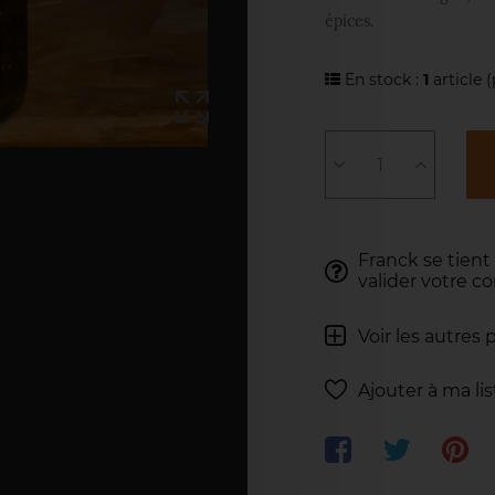
épices.
En stock :
1
article
(
Franck se tient
valider votre 
Voir les autres 
Ajouter à ma li