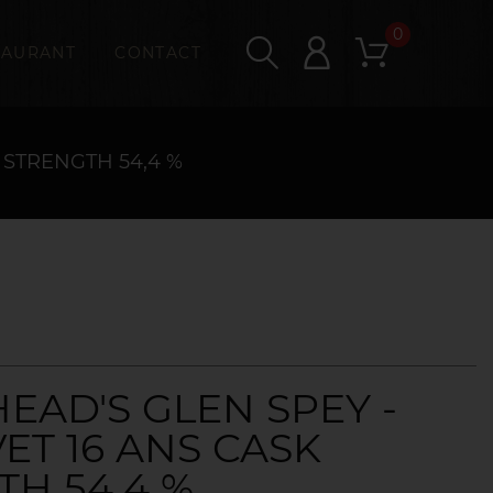
0
TAURANT
CONTACT
 STRENGTH 54,4 %
EAD'S GLEN SPEY -
ET 16 ANS CASK
H 54,4 %