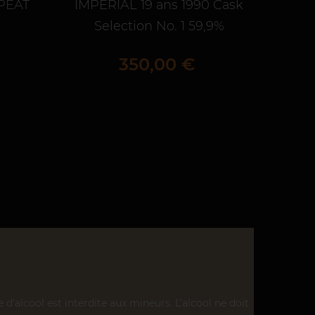
PEAT
IMPERIAL 19 ans 1990 Cask
RES
Selection No. 1 59,9%
CHA
Prix
350,00 €
’alcool est interdite aux mineurs. L’alcool ne doit