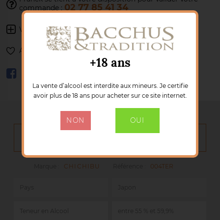
02 77 85 41 34
commande :
Voir les autres produits :
CHICHIBU
Ajouter à ma liste de souhaits
+18 ans
La vente d’alcool est interdite aux mineurs. Je certifie
avoir plus de 18 ans pour acheter sur ce site internet.
NON
OUI
DÉTAILS DU PRODUIT
Marque :
CHICHIBU
Référence :
004TER
Pays
Japon
Teneur en Alcool
entre 55 % et 59,9%