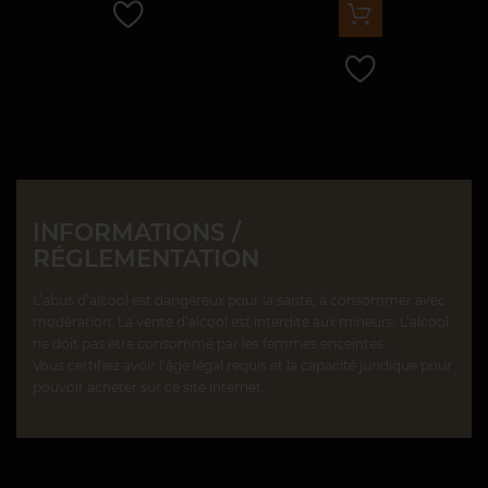
INFORMATIONS /
RÉGLEMENTATION
L’abus d’alcool est dangereux pour la santé, à consommer avec
modération. La vente d’alcool est interdite aux mineurs. L’alcool
ne doit pas être consommé par les femmes enceintes.
Vous certifiez avoir l’âge légal requis et la capacité juridique pour
pouvoir acheter sur ce site internet.