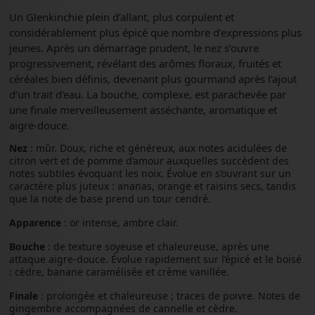
Un Glenkinchie plein d’allant, plus corpulent et
considérablement plus épicé que nombre d’expressions plus
jeunes. Après un démarrage prudent, le nez s’ouvre
progressivement, révélant des arômes floraux, fruités et
céréales bien définis, devenant plus gourmand après l’ajout
d’un trait d’eau. La bouche, complexe, est parachevée par
une finale merveilleusement asséchante, aromatique et
aigre-douce.
Nez
: mûr. Doux, riche et généreux, aux notes acidulées de
citron vert et de pomme d’amour auxquelles succèdent des
notes subtiles évoquant les noix. Évolue en s’ouvrant sur un
caractère plus juteux : ananas, orange et raisins secs, tandis
que la note de base prend un tour cendré.
Apparence
: or intense, ambre clair.
Bouche
: de texture soyeuse et chaleureuse, après une
attaque aigre-douce. Évolue rapidement sur l’épicé et le boisé
: cèdre, banane caramélisée et crème vanillée.
Finale
: prolongée et chaleureuse ; traces de poivre. Notes de
gingembre accompagnées de cannelle et cèdre.