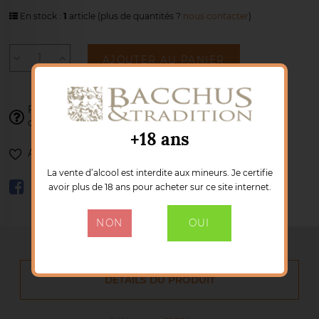
En stock :
1
article
(plus de quantités ?
nous contacter
)
AJOUTER AU PANIER
Franck se tient à votre disposition pour
valider votre
02 77 85 41 34
commande :
+18 ans
Ajouter à ma liste de souhaits
La vente d’alcool est interdite aux mineurs. Je certifie
avoir plus de 18 ans pour acheter sur ce site internet.
NON
OUI
DÉTAILS DU PRODUIT