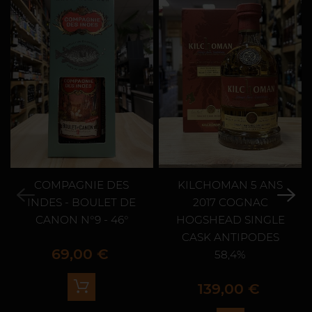
COMPAGNIE DES
KILCHOMAN 5 ANS
INDES - BOULET DE
2017 COGNAC
CANON N°9 - 46°
HOGSHEAD SINGLE
CASK ANTIPODES
Prix
69,00 €
58,4%
Prix
139,00 €