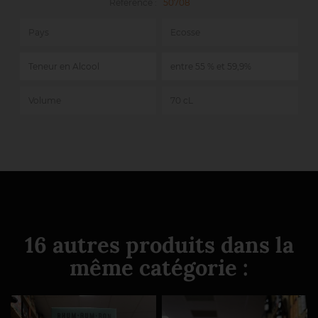
Référence :
50708
Pays
Ecosse
Teneur en Alcool
entre 55 % et 59,9%
Volume
70 cL
16 autres produits dans la
même catégorie :