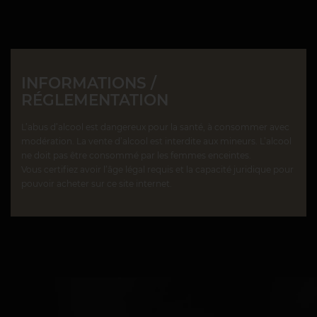
INFORMATIONS /
RÉGLEMENTATION
L’abus d’alcool est dangereux pour la santé, à consommer avec
modération. La vente d’alcool est interdite aux mineurs. L’alcool
ne doit pas être consommé par les femmes enceintes.
Vous certifiez avoir l’âge légal requis et la capacité juridique pour
pouvoir acheter sur ce site internet.