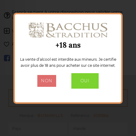
Franck se tient à votre disposition pour
valider votre
02 77 85 41 34
commande :
Voir les autres produits :
BUSHMILLS
+18 ans
Ajouter à ma liste de souhaits
La vente d’alcool est interdite aux mineurs. Je certifie
avoir plus de 18 ans pour acheter sur ce site internet.
NON
OUI
DÉTAILS DU PRODUIT
Marque :
BUSHMILLS
Référence :
50515bis
Pays
Irlande