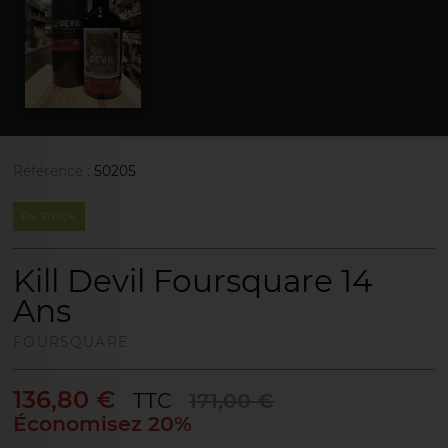
Référence :
50205
EN STOCK
Kill Devil Foursquare 14
Ans
FOURSQUARE
136,80 €
TTC
171,00 €
Économisez 20%