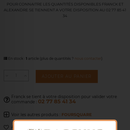
POUR CONNAITRE LES QUANTITÉS DISPONIBLES FRANCK ET
ALEXANDRE SE TIENNENT A VOTRE DISPOSITION AU 02 77 85 41
34
En stock :
1
article
(plus de quantités ?
nous contacter
)
AJOUTER AU PANIER
Franck se tient à votre disposition pour
valider votre
02 77 85 41 34
commande :
Voir les autres produits :
FOURSQUARE
Ajouter à ma liste de souhaits