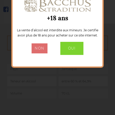
+18 ans
La vente d’alcool est interdite aux mineurs. Je certifie
avoir plus de 18 ans pour acheter sur ce site internet.
DÉTAILS DU PRODUIT
NON
OUI
Marque :
FOURSQUARE
Référence :
50205
Pays
Jamaique
Teneur en Alcool
entre 60 % et 64,9%
Volume
70 cL