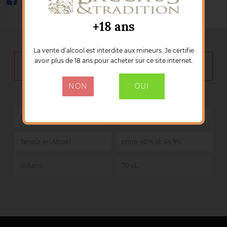
+18 ans
La vente d’alcool est interdite aux mineurs. Je certifie
avoir plus de 18 ans pour acheter sur ce site internet.
DÉTAILS DU PRODUIT
NON
OUI
Marque :
GLENDRONACH
Référence :
55002
Pays
Ecosse
Teneur en Alcool
entre 40 % et 44,9%
Volume
70 cL