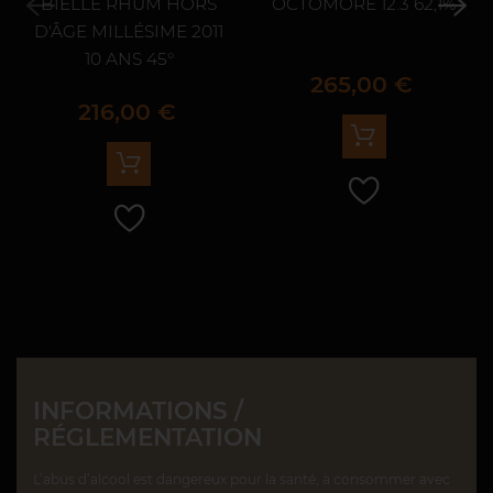
BIELLE RHUM HORS
OCTOMORE 12.3 62,1%
D'ÂGE MILLÉSIME 2011
10 ANS 45°
Prix
265,00 €
Prix
216,00 €
INFORMATIONS /
RÉGLEMENTATION
L’abus d’alcool est dangereux pour la santé, à consommer avec