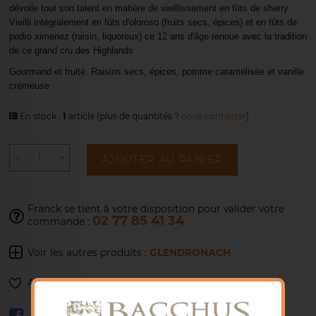
dévoile tout son talent en matière de vieillissement en fûts de sherry.
Vieilli intégralement en fûts d'oloroso (fruits secs, épices) et en fûts de
pedro ximenez (raisin, liquoreux) ce 12 ans d'âge renoue avec la tradition
de ce grand cru des Highlands
Gourmand et fruité. Raisins secs, épices, pomme caramélisée et vanille
crémeuse
En stock :
1
article
(plus de quantités ?
nous contacter
)
AJOUTER AU PANIER
Franck se tient à votre disposition pour
valider votre
02 77 85 41 34
commande :
Voir les autres produits :
GLENDRONACH
Ajouter à ma liste de souhaits