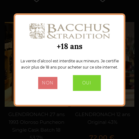
+18 ans
La vente d’alcool est interdite aux mineurs. Je certifie
avoir plus de 18 ans pour acheter sur ce site internet.
NON
OUI
GLENDRONACH 27 ans
GLENDRONACH 12 ans
1993 Oloroso Puncheon
Original 43%
Single Cask Batch 18
Prix
72,00 €
53,7%