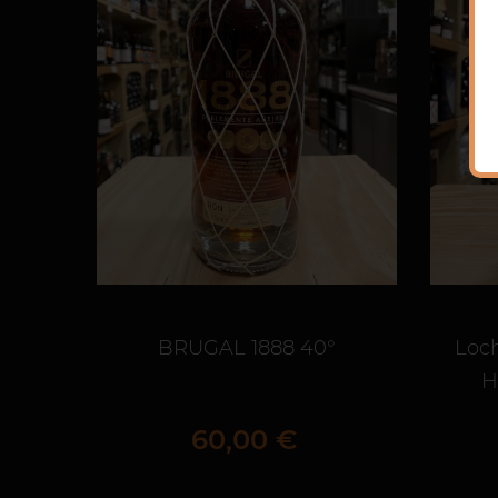
BRUGAL 1888 40°
Loc
H
Prix
60,00 €