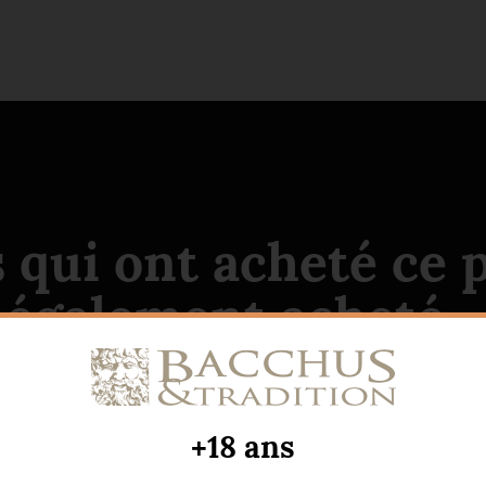
s qui ont acheté ce 
également acheté...
+18 ans