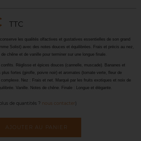
€
TTC
il conserve les qualités olfactives et gustatives essentielles de son grand
me Solist) avec des notes douces et équilibrées. Frais et précis au nez,
 de chêne et de vanille pour terminer sur une longue finale.
s confits. Réglisse et épices douces (cannelle, muscade). Bananes et
plus fortes (girofle, poivre noir) et aromates (tomate verte, fleur de
 complexe. Nez : Frais et net. Marqué par les fruits exotiques et noix de
ilibrée. Vanille. Notes de chêne. Finale : Longue et élégante.
plus de quantités ?
nous contacter
)
AJOUTER AU PANIER