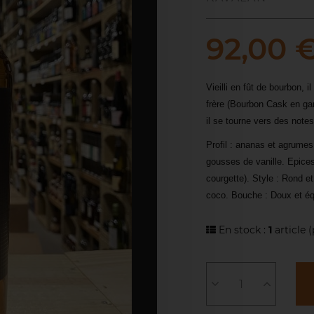
92,00 
Vieilli en fût de bourbon, 
frère (Bourbon Cask en gam
il se tourne vers des notes
Profil : ananas et agrume
gousses de vanille. Epices 
courgette). Style : Rond et
coco. Bouche : Doux et équ
En stock :
1
article
(