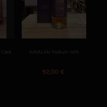
 Cask
KAVALAN Podium 46%
KAV
Prix
92,00 €