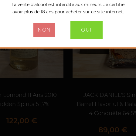
La vente d’alcool est interdite aux mineurs. Je certifie
avoir plus de 18 ans pour acheter sur ce site internet.
NON
OUI
h Lomond 11 Ans 2010
JACK DANIEL'S Sin
idden Spirits 51,7%
Barrel Flavorful & Ba
4 Conquête 64,5
Prix
122,00 €
Prix
89,00 €