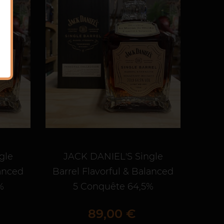
gle
JACK DANIEL'S Single
lanced
Barrel Flavorful & Balanced
%
5 Conquête 64,5%
Prix
89,00 €